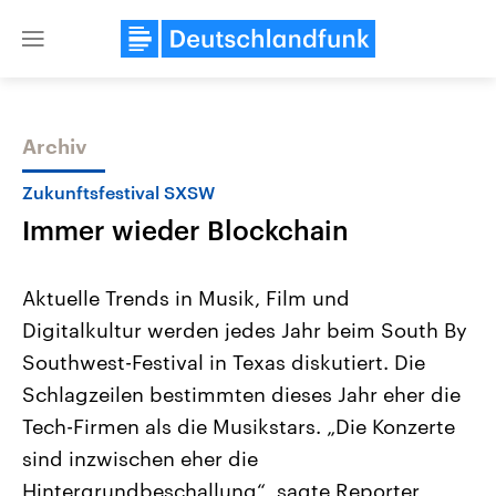
Close
menu
Archiv
Themen
Zukunftsfestival SXSW
Immer wieder Blockchain
Aktuelle Trends in Musik, Film und
Digitalkultur werden jedes Jahr beim South By
Southwest-Festival in Texas diskutiert. Die
Landtagswahl Sachsen-Anhalt
USA
Schlagzeilen bestimmten dieses Jahr eher die
2026
Aktuelle Beiträge, Analys
Alle Informationen
Tech-Firmen als die Musikstars. „Die Konzerte
Hintergründe
Sachsen-Anhalt wählt am 6.
Wirtschaftlich und militäri
sind inzwischen eher die
September 2026 einen neuen
gehören die Vereinigten S
Landtag. Seit 2021 wird das
den mächtigsten Ländern 
Hintergrundbeschallung“, sagte Reporter
Bundesland von einer Koalition aus
mit großem Einfluss auf d