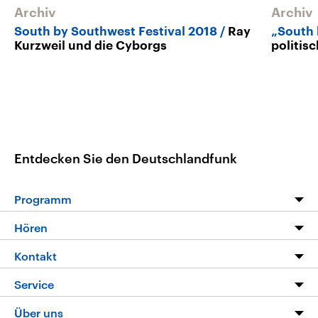
Archiv
Archiv
South by Southwest Festival 2018
Ray
„South 
Kurzweil und die Cyborgs
politis
Entdecken Sie den Deutschlandfunk
Programm
Programm
Hören
Alle Sendungen
Livestream
Kontakt
Die Nachrichten
Audios
Hörerservice
Service
Nachrichtenleicht
Podcasts
Social Media
FAQ
Über uns
Neue Beiträge auf dlf.de