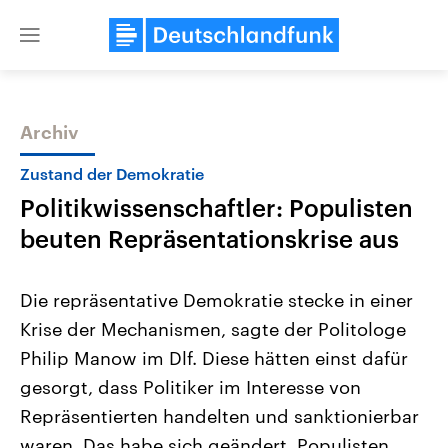
Close
menu
Archiv
Themen
Zustand der Demokratie
Politikwissenschaftler: Populisten
beuten Repräsentationskrise aus
Die repräsentative Demokratie stecke in einer
Krise der Mechanismen, sagte der Politologe
Landtagswahl Sachsen-Anhalt
USA
Philip Manow im Dlf. Diese hätten einst dafür
2026
Aktuelle Beiträge, Analys
Alle Informationen
Hintergründe
gesorgt, dass Politiker im Interesse von
Sachsen-Anhalt wählt am 6.
Wirtschaftlich und militäri
September 2026 einen neuen
gehören die Vereinigten S
Repräsentierten handelten und sanktionierbar
Landtag. Seit 2021 wird das
den mächtigsten Ländern 
waren. Das habe sich geändert. Populisten
Bundesland von einer Koalition aus
mit großem Einfluss auf d