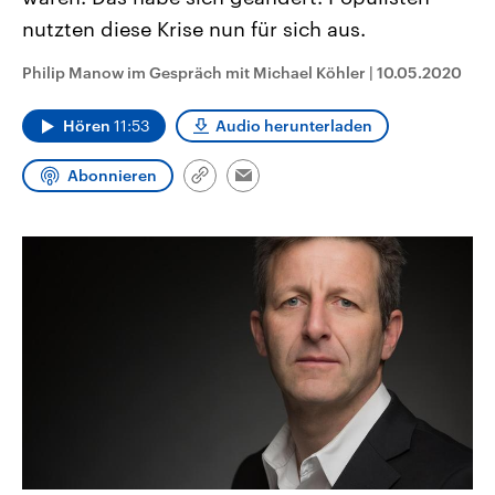
CDU, SPD und FDP regiert.-
aktuelle Weltgeschehen.
nutzten diese Krise nun für sich aus.
Umfragen, Prognosen,
Wahlprogramme, aktuelle Berichte
Sendungen
Programm
Podcasts
und Hintergründe zu den Parteien
Philip Manow im Gespräch mit Michael Köhler
|
10.05.2020
und Kandidaten der anstehenden
Wahl.
Audio-Archiv
Hören
11:53
Audio herunterladen
Abonnieren
Link
Email
kopieren/teilen