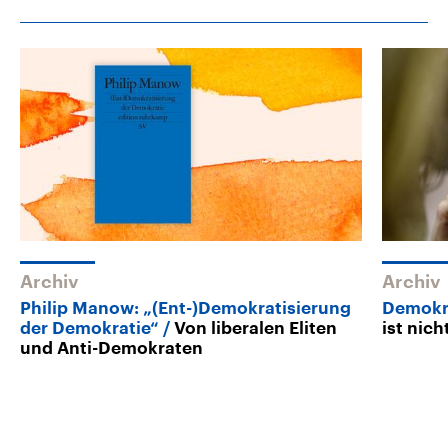
Archiv
Archiv
Philip Manow: „(Ent-)Demokratisierung
Demokra
der Demokratie“
Von liberalen Eliten
ist nic
und Anti-Demokraten