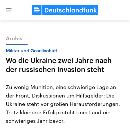
Close
menu
Archiv
Themen
Militär und Gesellschaft
Wo die Ukraine zwei Jahre nach
der russischen Invasion steht
Zu wenig Munition, eine schwierige Lage an
der Front, Diskussionen um Hilfsgelder: Die
USA
Nahostkonflikt
Ukraine steht vor großen Herausforderungen.
Aktuelle Beiträge, Analysen und
Aktuelle Lage und Hinter
Der Überfall der palästine
Hintergründe
Trotz kleinerer Erfolge steht dem Land ein
Wirtschaftlich und militärisch
Terrororganisation Hamas
gehören die Vereinigten Staaten zu
Oktober 2023 auf Israel ha
schwieriges Jahr bevor.
den mächtigsten Ländern der Erde,
Region wieder die Gewalt 
mit großem Einfluss auf das
Israel möchte die Hamas z