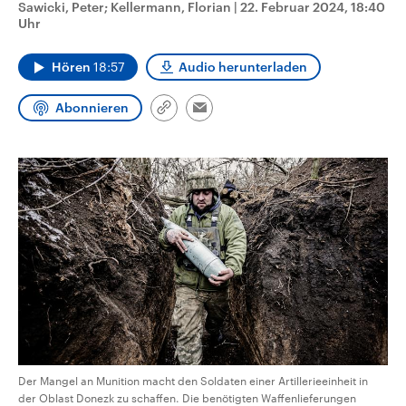
Sawicki, Peter; Kellermann, Florian
|
22. Februar 2024, 18:40
aktuelle Weltgeschehen.
Diese wird wie die Hisboll
Uhr
Libanon vom Iran unterstüt
Sendungen
Programm
Podcasts
Hören
18:57
Audio herunterladen
Audio-Archiv
Abonnieren
Link
Email
kopieren/teilen
Der Mangel an Munition macht den Soldaten einer Artillerieeinheit in
der Oblast Donezk zu schaffen. Die benötigten Waffenlieferungen