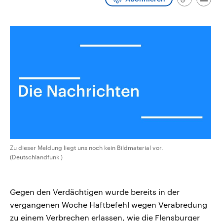
Link
Emai
CDU, SPD und FDP regiert.-
aktuelle Weltgeschehen.
kopieren/te
Umfragen, Prognosen,
Wahlprogramme, aktuelle Berichte
Sendungen
Programm
Podcasts
und Hintergründe zu den Parteien
und Kandidaten der anstehenden
Wahl.
Audio-Archiv
Zu dieser Meldung liegt uns noch kein Bildmaterial vor.
(Deutschlandfunk )
Gegen den Verdächtigen wurde bereits in der
vergangenen Woche Haftbefehl wegen Verabredung
zu einem Verbrechen erlassen, wie die Flensburger