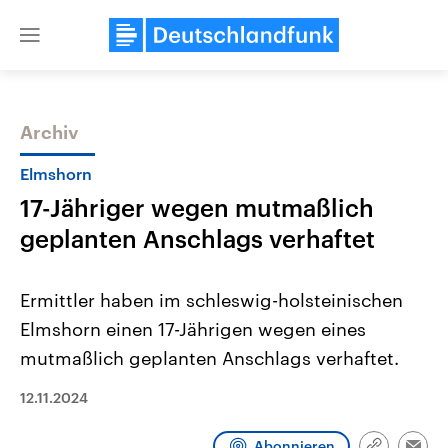
Close
menu
Archiv
Themen
Elmshorn
17-Jähriger wegen mutmaßlich
geplanten Anschlags verhaftet
Ermittler haben im schleswig-holsteinischen
Elmshorn einen 17-Jährigen wegen eines
Landtagswahl Sachsen-Anhalt
USA
mutmaßlich geplanten Anschlags verhaftet.
2026
Aktuelle Beiträge, Analys
Alle Informationen
Hintergründe
Sachsen-Anhalt wählt am 6.
Wirtschaftlich und militäri
12.11.2024
September 2026 einen neuen
gehören die Vereinigten S
Landtag. Seit 2021 wird das
den mächtigsten Ländern 
Bundesland von einer Koalition aus
mit großem Einfluss auf d
Abonnieren