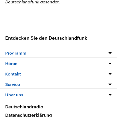
Deutschlandfunk gesendet.
Entdecken Sie den Deutschlandfunk
Programm
Programm
Hören
Alle Sendungen
Livestream
Kontakt
Die Nachrichten
Audios
Hörerservice
Service
Nachrichtenleicht
Podcasts
Social Media
FAQ
Über uns
Neue Beiträge auf dlf.de
Deutschlandfunk App
Newsletter
Deutschlandradio
Themen-Schwerpunkte
Nachrichten App
Deutschlandradio
Veranstaltungen
Presse
Frequenzen
Datenschutzerklärung