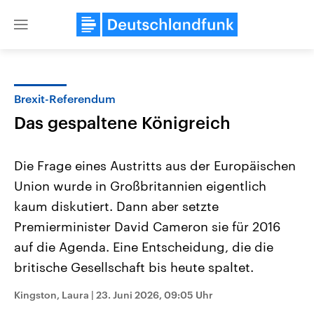
Close
menu
Brexit-Referendum
Themen
Das gespaltene Königreich
Die Frage eines Austritts aus der Europäischen
Union wurde in Großbritannien eigentlich
kaum diskutiert. Dann aber setzte
Premierminister David Cameron sie für 2016
auf die Agenda. Eine Entscheidung, die die
Landtagswahl Sachsen-Anhalt
USA
2026
Aktuelle Beiträge, Analys
britische Gesellschaft bis heute spaltet.
Alle Informationen
Hintergründe
Sachsen-Anhalt wählt am 6.
Wirtschaftlich und militäri
September 2026 einen neuen
gehören die Vereinigten S
Kingston, Laura
|
23. Juni 2026, 09:05 Uhr
Landtag. Seit 2021 wird das
den mächtigsten Ländern 
Bundesland von einer Koalition aus
mit großem Einfluss auf d