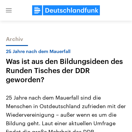
Close
menu
Archiv
Themen
25 Jahre nach dem Mauerfall
Was ist aus den Bildungsideen des
Runden Tisches der DDR
geworden?
25 Jahre nach dem Mauerfall sind die
Landtagswahl Sachsen-Anhalt
USA
Menschen in Ostdeutschland zufrieden mit der
2026
Aktuelle Beiträge, Analys
Alle Informationen
Hintergründe
Wiedervereinigung – außer wenn es um die
Sachsen-Anhalt wählt am 6.
Wirtschaftlich und militäri
September 2026 einen neuen
gehören die Vereinigten S
Bildung geht. Laut einer aktuellen Umfrage
Landtag. Seit 2021 wird das
den mächtigsten Ländern 
Bundesland von einer Koalition aus
findet die große Mehrheit das DDR-
mit großem Einfluss auf d