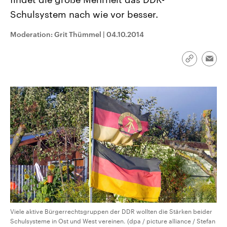
CDU, SPD und FDP regiert.-
aktuelle Weltgeschehen.
Schulsystem nach wie vor besser.
Umfragen, Prognosen,
Wahlprogramme, aktuelle Berichte
Sendungen
Programm
Podcasts
und Hintergründe zu den Parteien
Moderation: Grit Thümmel
|
04.10.2014
und Kandidaten der anstehenden
Wahl.
Audio-Archiv
Link
Emai
kopieren/te
Viele aktive Bürgerrechtsgruppen der DDR wollten die Stärken beider
Schulsysteme in Ost und West vereinen. (dpa / picture alliance / Stefan