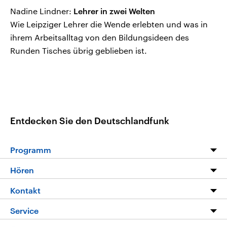
Nadine Lindner:
Lehrer in zwei Welten
Wie Leipziger Lehrer die Wende erlebten und was in
ihrem Arbeitsalltag von den Bildungsideen des
Runden Tisches übrig geblieben ist.
Entdecken Sie den Deutschlandfunk
Programm
Programm
Hören
Alle Sendungen
Livestream
Kontakt
Die Nachrichten
Audios
Hörerservice
Service
Nachrichtenleicht
Podcasts
Social Media