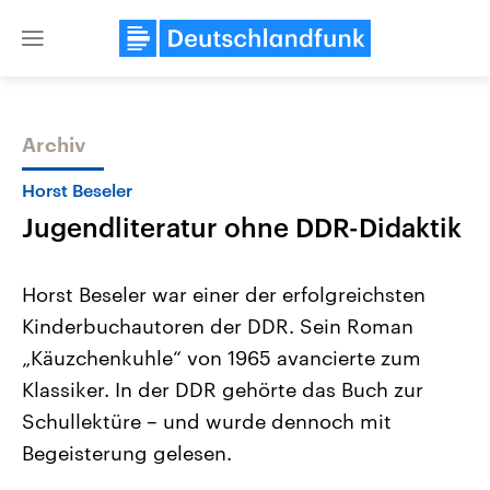
Close
menu
Archiv
Themen
Horst Beseler
Jugendliteratur ohne DDR-Didaktik
Horst Beseler war einer der erfolgreichsten
Kinderbuchautoren der DDR. Sein Roman
„Käuzchenkuhle“ von 1965 avancierte zum
Landtagswahl Sachsen-Anhalt
USA
Klassiker. In der DDR gehörte das Buch zur
2026
Aktuelle Beiträge, Analys
Alle Informationen
Schullektüre – und wurde dennoch mit
Hintergründe
Sachsen-Anhalt wählt am 6.
Wirtschaftlich und militäri
Begeisterung gelesen.
September 2026 einen neuen
gehören die Vereinigten S
Landtag. Seit 2021 wird das
den mächtigsten Ländern 
Bundesland von einer Koalition aus
mit großem Einfluss auf d