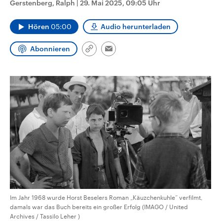
Gerstenberg, Ralph
|
29. Mai 2025, 09:05 Uhr
CDU, SPD und FDP regiert.-
aktuelle Weltgeschehen.
Umfragen, Prognosen,
Wahlprogramme, aktuelle Berichte
Hören
05:00
Audio herunterladen
Sendungen
Programm
Podcasts
und Hintergründe zu den Parteien
und Kandidaten der anstehenden
Wahl.
Abonnieren
Link
Email
Audio-Archiv
kopieren/teilen
Im Jahr 1968 wurde Horst Beselers Roman „Käuzchenkuhle“ verfilmt,
damals war das Buch bereits ein großer Erfolg (IMAGO / United
Archives / Tassilo Leher )