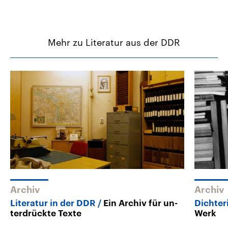
Mehr zu Literatur aus der DDR
Archiv
Archiv
Literatur in der DDR
Ein Archiv für un­
Dichter
ter­drück­te Texte
Werk