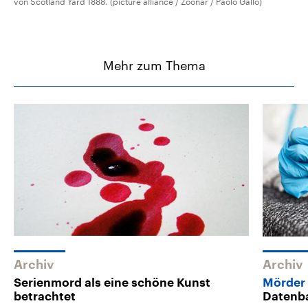
von Scotland Yard 1888. (picture alliance / Zoonar / Paolo Gallo)
Mehr zum Thema
Archiv
Archiv
Serienmord als eine schöne Kunst
Mörder
betrachtet
Datenb