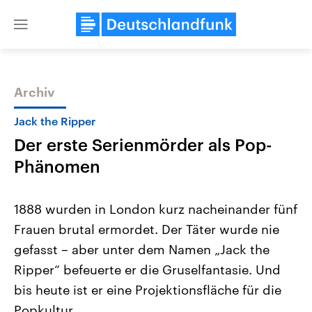
Close
menu
Archiv
Themen
Jack the Ripper
Der erste Serienmörder als Pop-
Phänomen
1888 wurden in London kurz nacheinander fünf
Frauen brutal ermordet. Der Täter wurde nie
Landtagswahl Sachsen-Anhalt
USA
gefasst – aber unter dem Namen „Jack the
2026
Aktuelle Beiträge, Analys
Alle Informationen
Hintergründe
Ripper“ befeuerte er die Gruselfantasie. Und
Sachsen-Anhalt wählt am 6.
Wirtschaftlich und militäri
September 2026 einen neuen
gehören die Vereinigten S
bis heute ist er eine Projektionsfläche für die
Landtag. Seit 2021 wird das
den mächtigsten Ländern 
Popkultur.
Bundesland von einer Koalition aus
mit großem Einfluss auf d