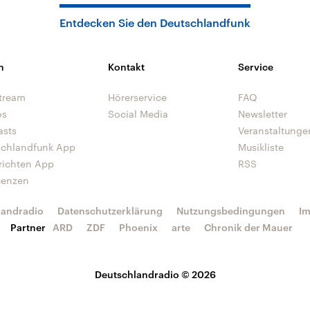
Entdecken Sie den Deutschlandfunk
n
Kontakt
Service
tream
Hörerservice
FAQ
os
Social Media
Newsletter
asts
Veranstaltunge
schlandfunk App
Musikliste
richten App
RSS
uenzen
landradio
Datenschutzerklärung
Nutzungsbedingungen
I
Partner
ARD
ZDF
Phoenix
arte
Chronik der Mauer
Deutschlandradio © 2026