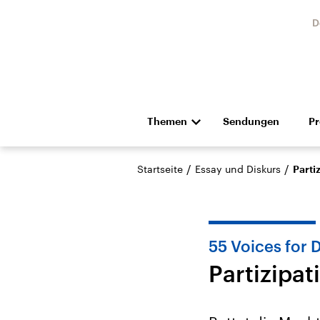
D
Themen
Sendungen
P
Die Nachrichten
Politik
/
/
Startseite
Essay und Diskurs
Parti
Hörspiel und Feature
Musik
55 Voices for 
Partizipat
Landtagswahl Sachsen-
USA
Anhalt 2026
Aktuel