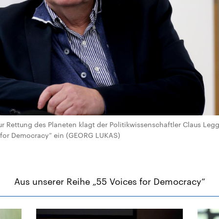
ur Rettung des Planeten klagt der Politikwissenschaftler Claus Leg
s for Democracy“ ein (GEORG LUKAS)
Aus unserer Reihe „55 Voices for Democracy“