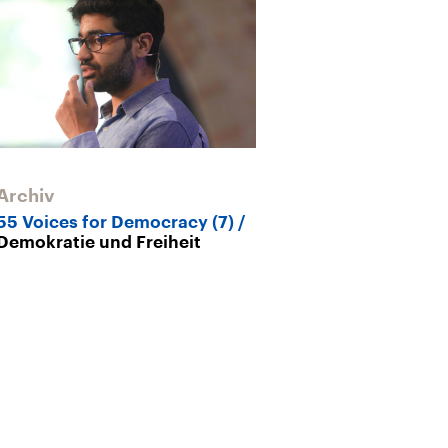
Archiv
Archiv
55 Voices for Democracy (7)
55 Voices for
Demokratie und Freiheit
Andreas Reckwi
und Walter Ka
Demokratie z
Verheißung un