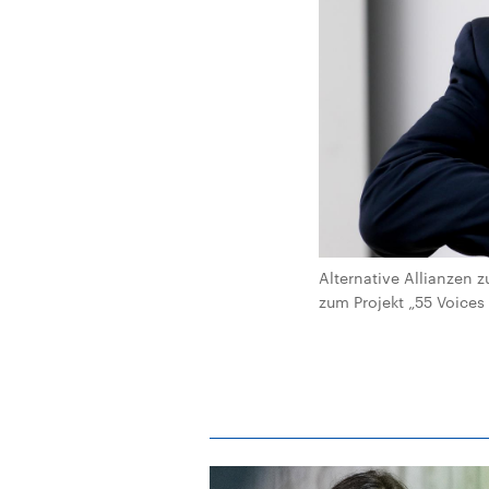
Alternative Allianzen z
zum Projekt „55 Voice