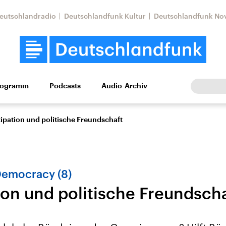
eutschlandradio
Deutschlandfunk Kultur
Deutschlandfunk No
rogramm
Podcasts
Audio-Archiv
Wirtschaft
Wissen
Kultur
Europa
Gesellschaf
zipation und politische Freundschaft
Democracy (8)
ion und politische Freundsch
Nahostkonflikt
Iran
le Beiträge,
Aktuelle Lage und
Aktuelle Lage und