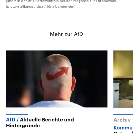
jubeln in der AfD-Parteizentrale bei der Prognose zur Europawahl.
(picture alliance / dpa / Jörg Carstensen)
Mehr zur AfD
AfD
Aktuelle Berichte und
Archiv
Hintergründe
Kommun