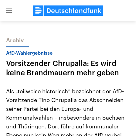
Close
menu
Archiv
Themen
AfD-Wahlergebnisse
Vorsitzender Chrupalla: Es wird
keine Brandmauern mehr geben
Als „teilweise historisch“ bezeichnet der AfD-
Vorsitzende Tino Chrupalla das Abschneiden
Landtagswahl Sachsen-Anhalt
USA
seiner Partei bei den Europa- und
2026
Aktuelle Beiträge, Analys
Alle Informationen
Hintergründe
Kommunalwahlen – insbesondere in Sachsen
Sachsen-Anhalt wählt am 6.
Wirtschaftlich und militäri
September 2026 einen neuen
gehören die Vereinigten S
und Thüringen. Dort führe auf kommunaler
Landtag. Seit 2021 wird das
den mächtigsten Ländern 
Ebene nun kein Weg mehr an der AfD vorbei.
Bundesland von einer Koalition aus
mit großem Einfluss auf d