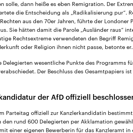
n solle, dann heiße es eben Remigration. Der Extr
tete die Entscheidung als „Radikalisierung pur“. R
 Rechten aus den 70er Jahren, führte der Londoner P
s. Sie hätten damit die Parole „Ausländer raus“ int
utige Rechtsextreme verwendeten den Begriff Remig
erkunft oder Religion ihnen nicht passe, betonte er.
e Delegierten wesentliche Punkte des Programms fü
rabschiedet. Der Beschluss des Gesamtpapiers ist 
kandidatur der AfD offiziell beschlosse
m Parteitag offiziell zur Kanzlerkandidatin bestimm
 den rund 600 Delegierten per Akklamation gewählt.
 mit einer eigenen Bewerberin für das Kanzleramt in