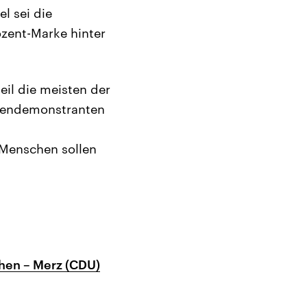
l sei die
zent-Marke hinter
il die meisten der
gendemonstranten
Menschen sollen
chen – Merz (CDU)