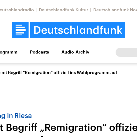
eutschlandradio
Deutschlandfunk Kultur
Deutschlandfunk No
rogramm
Podcasts
Audio-Archiv
Wirtschaft
Wissen
Kultur
Europa
Gesellschaf
mt Begriff "Remigration" offiziell ins Wahlprogramm auf
g in Riesa
Begriff „Remigration“ offiziel
Nahostkonflikt
Iran
le Beiträge,
Aktuelle Lage und
Aktuelle Lage und