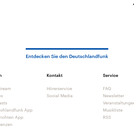
Entdecken Sie den Deutschlandfunk
n
Kontakt
Service
tream
Hörerservice
FAQ
os
Social Media
Newsletter
asts
Veranstaltunge
schlandfunk App
Musikliste
richten App
RSS
uenzen