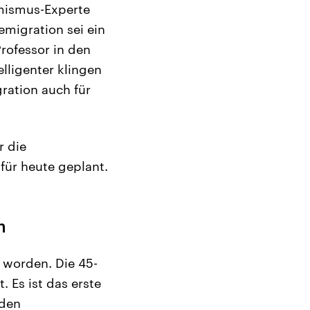
emismus-Experte
emigration sei ein
rofessor in den
elligenter klingen
ration auch für
r die
für heute geplant.
n
t worden. Die 45-
 Es ist das erste
 den