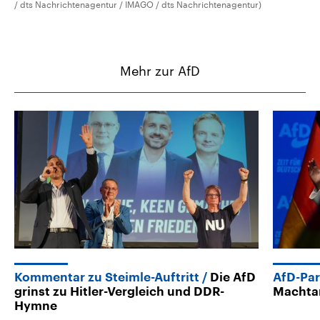
/ dts Nachrichtenagentur / IMAGO / dts Nachrichtenagentur)
Mehr zur AfD
Kommentar zu Steimle-Auftritt
Die AfD
AfD-Par
grinst zu Hitler-Vergleich und DDR-
Machta
Hymne