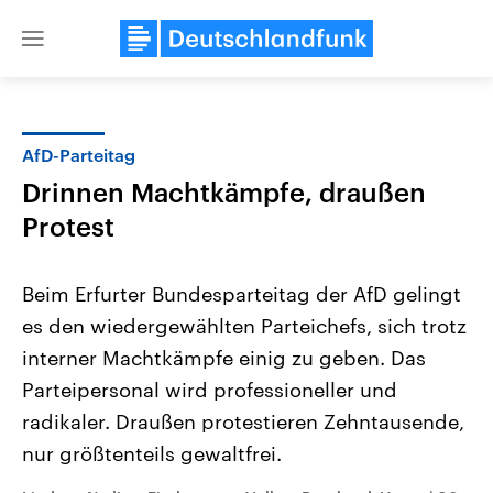
Close
menu
AfD-Parteitag
Themen
Drinnen Machtkämpfe, draußen
Protest
Beim Erfurter Bundesparteitag der AfD gelingt
es den wiedergewählten Parteichefs, sich trotz
interner Machtkämpfe einig zu geben. Das
Landtagswahl Sachsen-Anhalt
USA
Parteipersonal wird professioneller und
2026
Aktuelle Beiträge, Analys
radikaler. Draußen protestieren Zehntausende,
Alle Informationen
Hintergründe
Sachsen-Anhalt wählt am 6.
Wirtschaftlich und militäri
nur größtenteils gewaltfrei.
September 2026 einen neuen
gehören die Vereinigten S
Landtag. Seit 2021 wird das
den mächtigsten Ländern 
Bundesland von einer Koalition aus
mit großem Einfluss auf d