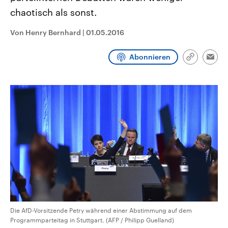
CDU, SPD und FDP regiert.-
aktuelle Weltgeschehen.
chaotisch als sonst.
Umfragen, Prognosen,
Wahlprogramme, aktuelle Berichte
Sendungen
Programm
Podcasts
und Hintergründe zu den Parteien
Von Henry Bernhard
|
01.05.2016
und Kandidaten der anstehenden
Wahl.
Audio-Archiv
Abonnieren
Link
Emai
kopieren/te
Die AfD-Vorsitzende Petry während einer Abstimmung auf dem
Programmparteitag in Stuttgart. (AFP / Philipp Guelland)