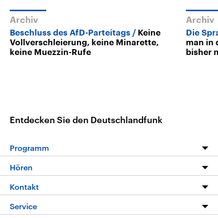
Archiv
Archiv
Beschluss des AfD-Parteitags
Keine
Die Spr
Vollverschleierung, keine Minarette,
man in 
keine Muezzin-Rufe
bisher 
Entdecken Sie den Deutschlandfunk
Programm
Programm
Hören
Alle Sendungen
Livestream
Kontakt
Die Nachrichten
Audios
Hörerservice
Service
Nachrichtenleicht
Podcasts