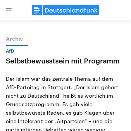
Close
menu
Archiv
Themen
AfD
Selbstbewusstsein mit Programm
Der Islam war das zentrale Thema auf dem
AfD-Parteitag in Stuttgart. „Der Islam gehört
nicht zu Deutschland“ heißt es wörtlich im
Landtagswahl Sachsen-Anhalt
USA
Grundsatzprogramm. Es gab viele
2026
Aktuelle Beiträge, Analys
Alle Informationen
selbstbewusste Reden, es gab Klagen über
Hintergründe
Sachsen-Anhalt wählt am 6.
Wirtschaftlich und militäri
eine Intoleranz der „Altparteien“ – und die
September 2026 einen neuen
gehören die Vereinigten S
Landtag. Seit 2021 wird das
den mächtigsten Ländern 
parteiinternen Debatten waren weniger
Bundesland von einer Koalition aus
mit großem Einfluss auf d