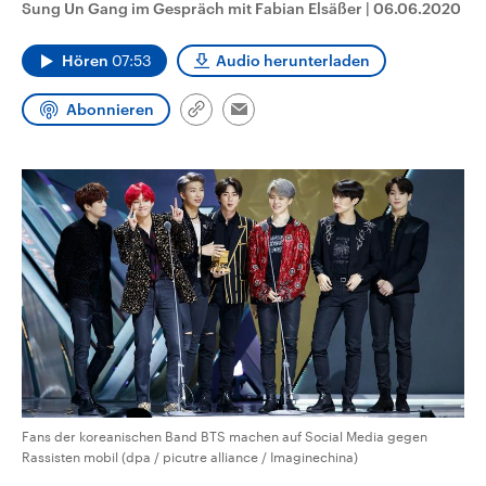
Sung Un Gang im Gespräch mit Fabian Elsäßer
|
06.06.2020
CDU, SPD und FDP regiert.-
aktuelle Weltgeschehen.
Umfragen, Prognosen,
Wahlprogramme, aktuelle Berichte
Hören
07:53
Audio herunterladen
Sendungen
Programm
Podcasts
und Hintergründe zu den Parteien
und Kandidaten der anstehenden
Wahl.
Abonnieren
Link
Audio-Archiv
Email
kopieren/teilen
Fans der koreanischen Band BTS machen auf Social Media gegen
Rassisten mobil (dpa / picutre alliance / Imaginechina)