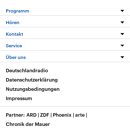
Programm
Programm
Hören
Alle Sendungen
Livestream
Kontakt
Die Nachrichten
Audios
Hörerservice
Service
Nachrichtenleicht
Podcasts
Social Media
FAQ
Über uns
Neue Beiträge auf dlf.de
Deutschlandfunk App
Newsletter
Deutschlandradio
Themen-Schwerpunkte
Nachrichten App
Deutschlandradio
Veranstaltungen
Presse
Frequenzen
Datenschutzerklärung
Musikliste
Ausbildung und Karriere
Nutzungsbedingungen
RSS
Transparenz
Impressum
Korrekturen
Barrierefreiheit
Partner
ARD
|
ZDF
|
Phoenix
|
arte
|
Chronik der Mauer