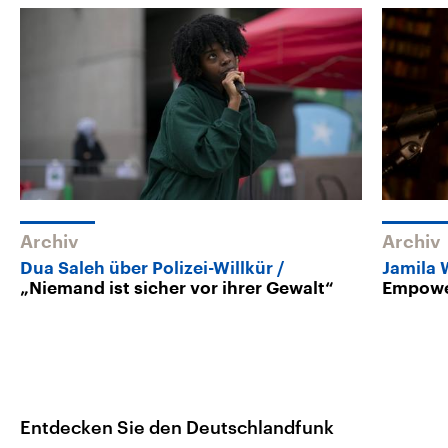
Archiv
Archiv
Dua Saleh über Polizei-Willkür
Jamila 
„Niemand ist sicher vor ihrer Gewalt“
Empowe
Entdecken Sie den Deutschlandfunk