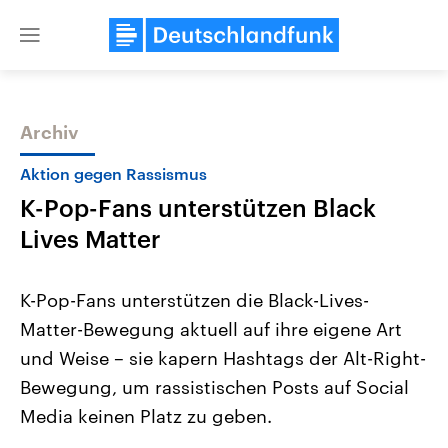
Close
menu
Archiv
Themen
Aktion gegen Rassismus
K-Pop-Fans unterstützen Black
Lives Matter
K-Pop-Fans unterstützen die Black-Lives-
Matter-Bewegung aktuell auf ihre eigene Art
Landtagswahl Sachsen-Anhalt
USA
und Weise – sie kapern Hashtags der Alt-Right-
2026
Aktuelle Beiträge, Analys
Alle Informationen
Hintergründe
Bewegung, um rassistischen Posts auf Social
Sachsen-Anhalt wählt am 6.
Wirtschaftlich und militäri
September 2026 einen neuen
gehören die Vereinigten S
Media keinen Platz zu geben.
Landtag. Seit 2021 wird das
den mächtigsten Ländern 
Bundesland von einer Koalition aus
mit großem Einfluss auf d