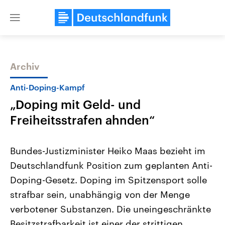
Close
menu
Archiv
Themen
Anti-Doping-Kampf
„Doping mit Geld- und
Freiheitsstrafen ahnden“
Bundes-Justizminister Heiko Maas bezieht im
Deutschlandfunk Position zum geplanten Anti-
Landtagswahl Sachsen-Anhalt
USA
Doping-Gesetz. Doping im Spitzensport solle
2026
Aktuelle Beiträge, Analys
Alle Informationen
Hintergründe
strafbar sein, unabhängig von der Menge
Sachsen-Anhalt wählt am 6.
Wirtschaftlich und militäri
September 2026 einen neuen
gehören die Vereinigten S
verbotener Substanzen. Die uneingeschränkte
Landtag. Seit 2021 wird das
den mächtigsten Ländern 
Besitzstrafbarkeit ist einer der strittigen
Bundesland von einer Koalition aus
mit großem Einfluss auf d