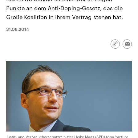
CDU, SPD und FDP regiert.-
aktuelle Weltgeschehen.
Punkte an dem Anti-Doping-Gesetz, das die
Umfragen, Prognosen,
Wahlprogramme, aktuelle Berichte
Große Koalition in ihrem Vertrag stehen hat.
Sendungen
Programm
Podcasts
und Hintergründe zu den Parteien
und Kandidaten der anstehenden
Wahl.
31.08.2014
Audio-Archiv
Link
Emai
kopieren/te
Justiz- und Verbraucherschutzminister Heiko Maas (SPD) (dpa/picture