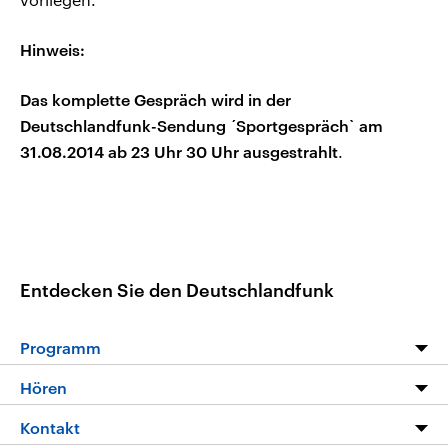
Hinweis:
Das komplette Gespräch wird in der
Deutschlandfunk-Sendung ´Sportgespräch` am
31.08.2014 ab 23 Uhr 30 Uhr ausgestrahlt
.
Entdecken Sie den Deutschlandfunk
Programm
Programm
Hören
Alle Sendungen
Livestream
Kontakt
Die Nachrichten