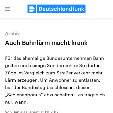
Close
menu
Archiv
Themen
Auch Bahnlärm macht krank
Für das ehemalige Bundesunternehmen Bahn
gelten noch einige Sonderrechte: So dürfen
Züge im Vergleich zum Straßenverkehr mehr
Lärm erzeugen. Um Anwohner zu entlasten,
hat der Bundestag beschlossen, diesen
Landtagswahl Sachsen-Anhalt
USA
2026
Aktuelle Beiträge, Analys
„Schienenbonus“ abzuschaffen – es fragt sich
Alle Informationen
Hintergründe
Sachsen-Anhalt wählt am 6.
Wirtschaftlich und militäri
nur, wann.
September 2026 einen neuen
gehören die Vereinigten S
Landtag. Seit 2021 wird das
den mächtigsten Ländern 
Von Daniela Siebert
|
30.11.2012
Bundesland von einer Koalition aus
mit großem Einfluss auf d