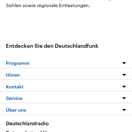
Sohlen sowie regionale Entlastungen.
Entdecken Sie den Deutschlandfunk
Programm
Programm
Hören
Alle Sendungen
Livestream
Kontakt
Die Nachrichten
Audios
Hörerservice
Service
Nachrichtenleicht
Podcasts
Social Media
FAQ
Über uns
Neue Beiträge auf dlf.de
Deutschlandfunk App
Newsletter
Deutschlandradio
Themen-Schwerpunkte
Nachrichten App
Deutschlandradio
Veranstaltungen
Presse
Frequenzen