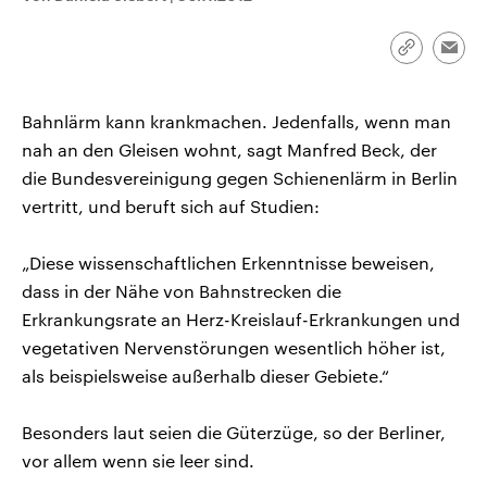
CDU, SPD und FDP regiert.-
aktuelle Weltgeschehen.
Umfragen, Prognosen,
Wahlprogramme, aktuelle Berichte
Link
Emai
Sendungen
Programm
Podcasts
und Hintergründe zu den Parteien
kopieren/te
und Kandidaten der anstehenden
Wahl.
Bahnlärm kann krankmachen. Jedenfalls, wenn man
Audio-Archiv
nah an den Gleisen wohnt, sagt Manfred Beck, der
die Bundesvereinigung gegen Schienenlärm in Berlin
vertritt, und beruft sich auf Studien:
„Diese wissenschaftlichen Erkenntnisse beweisen,
dass in der Nähe von Bahnstrecken die
Erkrankungsrate an Herz-Kreislauf-Erkrankungen und
vegetativen Nervenstörungen wesentlich höher ist,
als beispielsweise außerhalb dieser Gebiete.“
Besonders laut seien die Güterzüge, so der Berliner,
vor allem wenn sie leer sind.