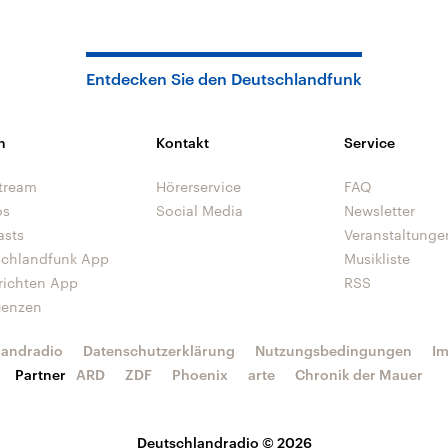
Entdecken Sie den Deutschlandfunk
n
Kontakt
Service
tream
Hörerservice
FAQ
os
Social Media
Newsletter
asts
Veranstaltunge
schlandfunk App
Musikliste
richten App
RSS
uenzen
landradio
Datenschutzerklärung
Nutzungsbedingungen
I
Partner
ARD
ZDF
Phoenix
arte
Chronik der Mauer
Deutschlandradio © 2026