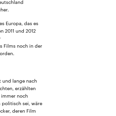
Deutschland
her.
es Europa, das es
en 2011 und 2012
r
s Films noch in der
worden.
t und lange nach
chten, erzählten
ei immer noch
 politisch sei, wäre
cker, deren Film