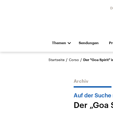
D
Themen
Sendungen
P
Die Nachrichten
Politik
/
/
Startseite
Corso
Der "Goa Spirit" 
Hörspiel und Feature
Musik
Archiv
Auf der Suche
Der „Goa S
Landtagswahl Sachsen-
USA
Anhalt 2026
Aktuel