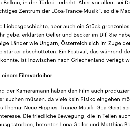
m Balkan, in der Türkei gedreht. Aber vor allem sei 
chtiges Zentrum der „Goa-Trance-Musik“, so die Mac
ne Liebesgeschichte, aber auch ein Stück grenzenlos
hr gebe, erklärten Geller und Becker im Dlf. Sie hab
nige Länder wie Ungarn, Österreich sich im Zuge de
e stärker abschotteten. Ein Festival, das während de
n konnte, ist inzwischen nach Griechenland verlegt 
 einem Filmverleiher
und der Kameramann haben den Film auch produzier
er suchen müssen, da viele kein Risiko eingehen mö
das Thema: Neue Hippies, Trance-Musik, Goa-Geist s
teresse. Die friedliche Bewegung, die in Teilen auch
ausgestorben, betonten Lena Geller und Matthias Be