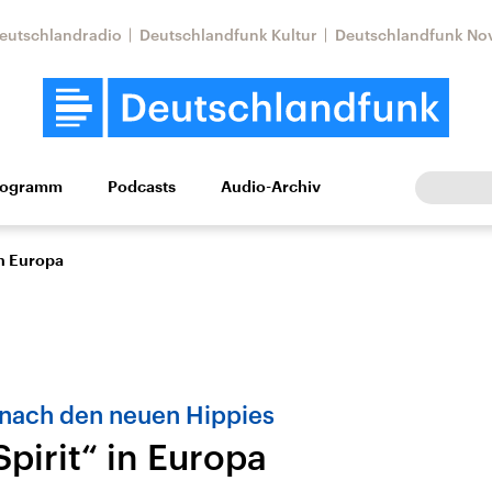
eutschlandradio
Deutschlandfunk Kultur
Deutschlandfunk No
rogramm
Podcasts
Audio-Archiv
Wirtschaft
Wissen
Kultur
Europa
Gesellschaf
in Europa
 nach den neuen Hippies
pirit“ in Europa
Nahostkonflikt
Iran
le Beiträge,
Aktuelle Lage und
Aktuelle Lage und