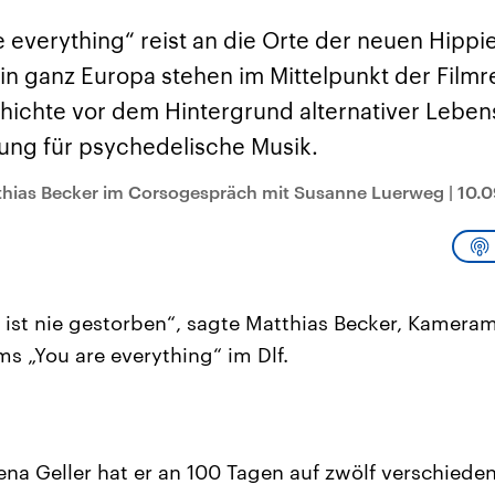
sen und
Hintergründe
Hintergründe
Der Überfall der
Der Iran – seit der
rgründe
re everything“ reist an die Orte der neuen Hip
haftlich und
palästinensischen
Islamischen Revolu
risch gehören die
Terrororganisation
1979 auch Islamisc
 in ganz Europa stehen im Mittelpunkt der Filmre
igten Staaten zu
Hamas im Oktober 2023
Republik Iran – ist e
ächtigsten
auf Israel hat in der
von einem
hichte vor dem Hintergrund alternativer Lebe
n der Erde, mit
Region wieder die
Religionsführer auto
 Einfluss auf das
Gewalt entfacht. Israel
regierter Staat im 
ung für psychedelische Musik.
le Weltgeschehen.
möchte die Hamas
Osten. Eine Feindsc
zerstören. Diese wird wie
zu Israel und zu de
die Hisbollah im Libanon
ist fest in der
thias Becker im Corsogespräch mit Susanne Luerweg
|
10.0
vom Iran unterstützt.
Staatsideologie
verankert.
r ist nie gestorben“, sagte Matthias Becker, Kamer
ms „You are everything“ im Dlf.
a Geller hat er an 100 Tagen auf zwölf verschieden