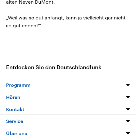
alten Neven DuMont.
„Weil was so gut anfängt, kann ja vielleicht gar nicht
so gut enden?“
Entdecken Sie den Deutschlandfunk
Programm
Programm
Hören
Alle Sendungen
Livestream
Kontakt
Die Nachrichten
Audios
Hörerservice
Service
Nachrichtenleicht
Podcasts
Social Media
FAQ
Über uns
Neue Beiträge auf dlf.de