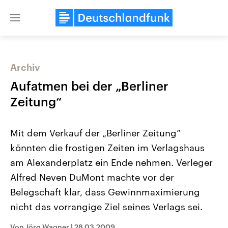
Close
menu
Archiv
Themen
Aufatmen bei der „Berliner
Zeitung“
Mit dem Verkauf der „Berliner Zeitung“
könnten die frostigen Zeiten im Verlagshaus
am Alexanderplatz ein Ende nehmen. Verleger
Alfred Neven DuMont machte vor der
Landtagswahl Sachsen-Anhalt
USA
2026
Aktuelle Beiträge, Analys
Belegschaft klar, dass Gewinnmaximierung
Alle Informationen
Hintergründe
Sachsen-Anhalt wählt am 6.
Wirtschaftlich und militäri
nicht das vorrangige Ziel seines Verlags sei.
September 2026 einen neuen
gehören die Vereinigten S
Landtag. Seit 2021 wird das
den mächtigsten Ländern 
Bundesland von einer Koalition aus
mit großem Einfluss auf d
Von Jörg Wagner
|
28.03.2009