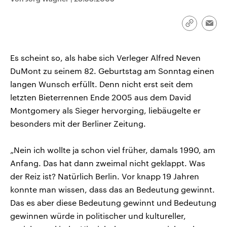
CDU, SPD und FDP regiert.-
aktuelle Weltgeschehen.
Umfragen, Prognosen,
Wahlprogramme, aktuelle Berichte
Link
Emai
Sendungen
Programm
Podcasts
und Hintergründe zu den Parteien
kopieren/te
und Kandidaten der anstehenden
Wahl.
Audio-Archiv
Es scheint so, als habe sich Verleger Alfred Neven
DuMont zu seinem 82. Geburtstag am Sonntag einen
langen Wunsch erfüllt. Denn nicht erst seit dem
letzten Bieterrennen Ende 2005 aus dem David
Montgomery als Sieger hervorging, liebäugelte er
besonders mit der Berliner Zeitung.
„Nein ich wollte ja schon viel früher, damals 1990, am
Anfang. Das hat dann zweimal nicht geklappt. Was
der Reiz ist? Natürlich Berlin. Vor knapp 19 Jahren
konnte man wissen, dass das an Bedeutung gewinnt.
Das es aber diese Bedeutung gewinnt und Bedeutung
gewinnen würde in politischer und kultureller,