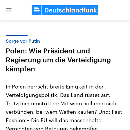
Close
menu
Sorge vor Putin
Themen
Polen: Wie Präsident und
Regierung um die Verteidigung
kämpfen
In Polen herrscht breite Einigkeit in der
Verteidigungspolitik: Das Land rüstet auf.
Landtagswahl Sachsen-Anhalt
USA
Trotzdem umstritten: Mit wem soll man sich
2026
Aktuelle Beiträge, Analys
Alle Informationen
verbünden, bei wem Waffen kaufen? Und: Fast
Hintergründe
Sachsen-Anhalt wählt am 6.
Wirtschaftlich und militäri
Fashion – Die EU will das massenhafte
September 2026 einen neuen
gehören die Vereinigten S
Landtag. Seit 2021 wird das
den mächtigsten Ländern 
Vernichten von Retouren bekämpfen.
Bundesland von einer Koalition aus
mit großem Einfluss auf d