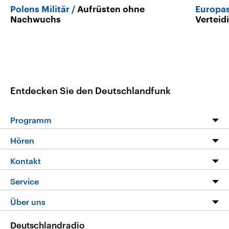
Polens Militär
Aufrüsten ohne
Europas
Nachwuchs
Verteid
Entdecken Sie den Deutschlandfunk
Programm
Programm
Hören
Alle Sendungen
Livestream
Kontakt
Die Nachrichten
Audios
Hörerservice
Service
Nachrichtenleicht
Podcasts
Social Media
FAQ
Über uns
Neue Beiträge auf dlf.de
Deutschlandfunk App
Newsletter
Deutschlandradio
Themen-Schwerpunkte
Nachrichten App
Deutschlandradio