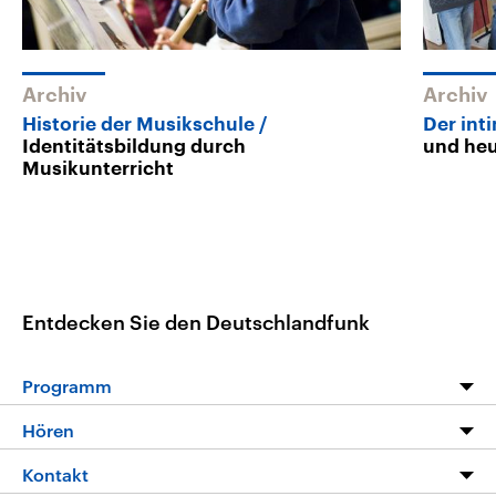
Archiv
Archiv
Historie der Musikschule
Der int
Identitätsbildung durch
und he
Musikunterricht
Entdecken Sie den Deutschlandfunk
Programm
Programm
Hören
Alle Sendungen
Livestream
Kontakt
Die Nachrichten