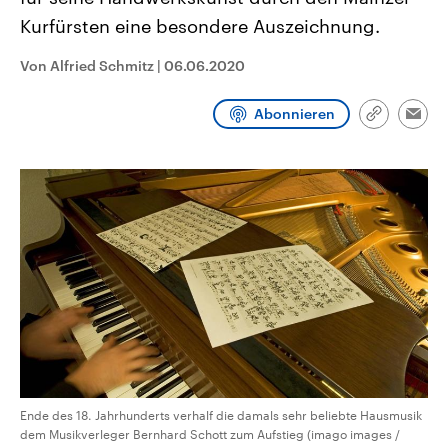
CDU, SPD und FDP regiert.-
aktuelle Weltgeschehen.
Kurfürsten eine besondere Auszeichnung.
Umfragen, Prognosen,
Wahlprogramme, aktuelle Berichte
Sendungen
Programm
Podcasts
und Hintergründe zu den Parteien
Von Alfried Schmitz
|
06.06.2020
und Kandidaten der anstehenden
Wahl.
Audio-Archiv
Abonnieren
Link
Emai
kopieren/te
Ende des 18. Jahrhunderts verhalf die damals sehr beliebte Hausmusik
dem Musikverleger Bernhard Schott zum Aufstieg (imago images /