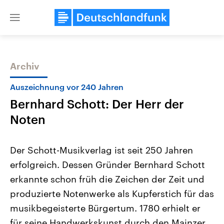
Close
menu
Archiv
Themen
Auszeichnung vor 240 Jahren
Bernhard Schott: Der Herr der
Noten
Der Schott-Musikverlag ist seit 250 Jahren
erfolgreich. Dessen Gründer Bernhard Schott
Landtagswahl Sachsen-Anhalt
USA
erkannte schon früh die Zeichen der Zeit und
2026
Aktuelle Beiträge, Analys
Alle Informationen
Hintergründe
produzierte Notenwerke als Kupferstich für das
Sachsen-Anhalt wählt am 6.
Wirtschaftlich und militäri
September 2026 einen neuen
gehören die Vereinigten S
musikbegeisterte Bürgertum. 1780 erhielt er
Landtag. Seit 2021 wird das
den mächtigsten Ländern 
für seine Handwerkskunst durch den Mainzer
Bundesland von einer Koalition aus
mit großem Einfluss auf d