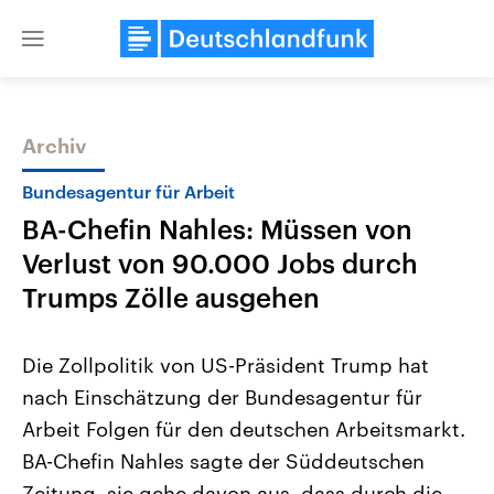
Close
menu
Archiv
Themen
Bundesagentur für Arbeit
BA-Chefin Nahles: Müssen von
Verlust von 90.000 Jobs durch
Trumps Zölle ausgehen
Die Zollpolitik von US-Präsident Trump hat
Landtagswahl Sachsen-Anhalt
USA
nach Einschätzung der Bundesagentur für
2026
Aktuelle Beiträge, Analys
Alle Informationen
Hintergründe
Arbeit Folgen für den deutschen Arbeitsmarkt.
Sachsen-Anhalt wählt am 6.
Wirtschaftlich und militäri
September 2026 einen neuen
gehören die Vereinigten S
BA-Chefin Nahles sagte der Süddeutschen
Landtag. Seit 2021 wird das
den mächtigsten Ländern 
Bundesland von einer Koalition aus
Zeitung, sie gehe davon aus, dass durch die
mit großem Einfluss auf d