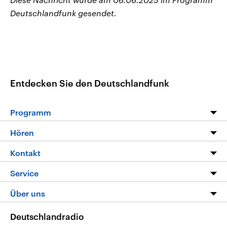
Deutschlandfunk gesendet.
Entdecken Sie den Deutschlandfunk
Programm
Programm
Hören
Alle Sendungen
Livestream
Kontakt
Die Nachrichten
Audios
Hörerservice
Service
Nachrichtenleicht
Podcasts
Social Media
FAQ
Über uns
Neue Beiträge auf dlf.de
Deutschlandfunk App
Newsletter
Deutschlandradio
Themen-Schwerpunkte
Nachrichten App
Deutschlandradio
Veranstaltungen
Presse