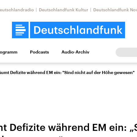
eutschlandradio
Deutschlandfunk Kultur
Deutschlandfunk No
rogramm
Podcasts
Audio-Archiv
Wirtschaft
Wissen
Kultur
Europa
Gesellschaf
äumt Defizite während EM ein: "Sind nicht auf der Höhe gewesen"
t Defizite während EM ein: „
Nahostkonflikt
Iran
le Beiträge,
Aktuelle Lage und
Aktuelle Lage und