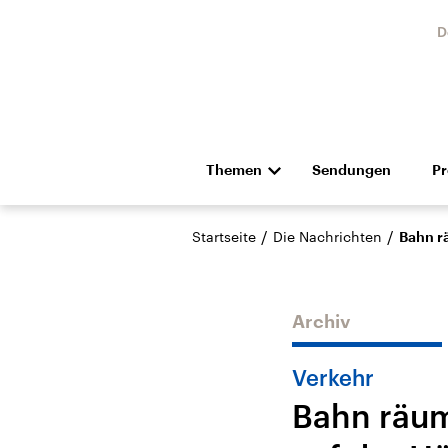
D
Themen
Sendungen
P
Die Nachrichten
Politik
/
/
Startseite
Die Nachrichten
Bahn r
Hörspiel und Feature
Musik
Archiv
Verkehr
Bahn räum
Landtagswahl Sachsen-
USA
Anhalt 2026
Aktuel