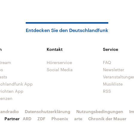
Entdecken Sie den Deutschlandfunk
n
Kontakt
Service
tream
Hörerservice
FAQ
os
Social Media
Newsletter
asts
Veranstaltunge
schlandfunk App
Musikliste
richten App
RSS
uenzen
landradio
Datenschutzerklärung
Nutzungsbedingungen
I
Partner
ARD
ZDF
Phoenix
arte
Chronik der Mauer