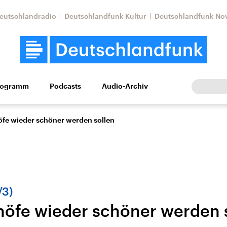
eutschlandradio
Deutschlandfunk Kultur
Deutschlandfunk No
rogramm
Podcasts
Audio-Archiv
Wirtschaft
Wissen
Kultur
Europa
Gesellschaf
fe wieder schöner werden sollen
/3)
öfe wieder schöner werden 
Nahostkonflikt
Iran
le Beiträge,
Aktuelle Lage und
Aktuelle Lage und