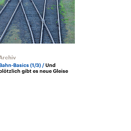
Archiv
Archiv
Bahn-Basics (1/3)
Und
Bahn-Basics (2
plötzlich gibt es neue Gleise
Zugbegleiter –
Wutventil für