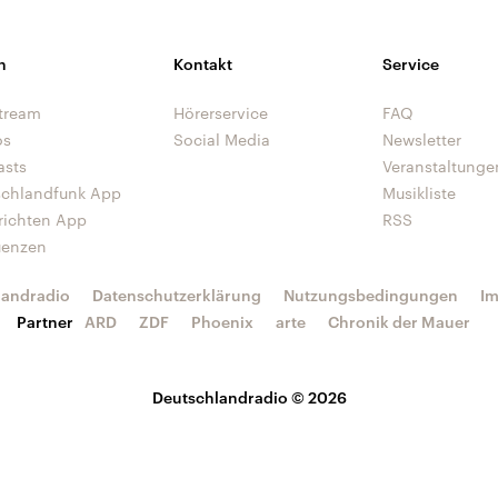
n
Kontakt
Service
tream
Hörerservice
FAQ
os
Social Media
Newsletter
asts
Veranstaltunge
schlandfunk App
Musikliste
richten App
RSS
uenzen
landradio
Datenschutzerklärung
Nutzungsbedingungen
I
Partner
ARD
ZDF
Phoenix
arte
Chronik der Mauer
Deutschlandradio © 2026