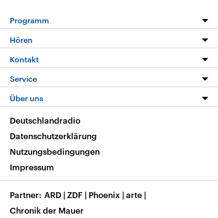
Programm
Programm
Hören
Alle Sendungen
Livestream
Kontakt
Die Nachrichten
Audios
Hörerservice
Service
Nachrichtenleicht
Podcasts
Social Media
FAQ
Über uns
Neue Beiträge auf dlf.de
Deutschlandfunk App
Newsletter
Deutschlandradio
Themen-Schwerpunkte
Nachrichten App
Deutschlandradio
Veranstaltungen
Presse
Frequenzen
Datenschutzerklärung
Musikliste
Ausbildung und Karriere
Nutzungsbedingungen
RSS
Transparenz
Impressum
Korrekturen
Barrierefreiheit
Partner
ARD
|
ZDF
|
Phoenix
|
arte
|
Chronik der Mauer