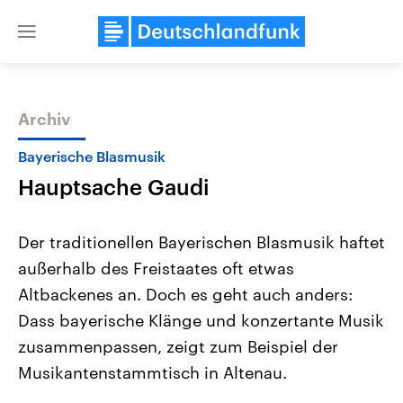
Close
menu
Archiv
Themen
Bayerische Blasmusik
Hauptsache Gaudi
Der traditionellen Bayerischen Blasmusik haftet
außerhalb des Freistaates oft etwas
Altbackenes an. Doch es geht auch anders:
Landtagswahl Sachsen-Anhalt
USA
Dass bayerische Klänge und konzertante Musik
2026
Aktuelle Beiträge, Analys
Alle Informationen
zusammenpassen, zeigt zum Beispiel der
Hintergründe
Sachsen-Anhalt wählt am 6.
Wirtschaftlich und militäri
Musikantenstammtisch in Altenau.
September 2026 einen neuen
gehören die Vereinigten S
Landtag. Seit 2021 wird das
den mächtigsten Ländern 
Bundesland von einer Koalition aus
mit großem Einfluss auf d