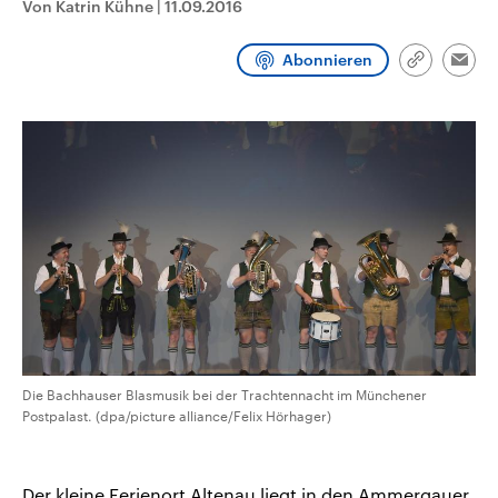
Von Katrin Kühne
|
11.09.2016
CDU, SPD und FDP regiert.-
aktuelle Weltgeschehen.
Umfragen, Prognosen,
Wahlprogramme, aktuelle Berichte
Abonnieren
Sendungen
Programm
Podcasts
und Hintergründe zu den Parteien
Link
Emai
und Kandidaten der anstehenden
kopieren/te
Wahl.
Audio-Archiv
Die Bachhauser Blasmusik bei der Trachtennacht im Münchener
Postpalast. (dpa/picture alliance/Felix Hörhager)
Der kleine Ferienort Altenau liegt in den Ammergauer