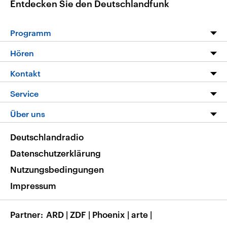
Entdecken Sie den Deutschlandfunk
Programm
Programm
Hören
Alle Sendungen
Livestream
Kontakt
Die Nachrichten
Audios
Hörerservice
Service
Nachrichtenleicht
Podcasts
Social Media
FAQ
Über uns
Neue Beiträge auf dlf.de
Deutschlandfunk App
Newsletter
Deutschlandradio
Themen-Schwerpunkte
Nachrichten App
Deutschlandradio
Veranstaltungen
Presse
Frequenzen
Datenschutzerklärung
Musikliste
Ausbildung und Karriere
Nutzungsbedingungen
RSS
Transparenz
Impressum
Korrekturen
Barrierefreiheit
Partner
ARD
|
ZDF
|
Phoenix
|
arte
|