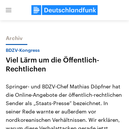
Close
menu
Archiv
Themen
BDZV-Kongress
Viel Lärm um die Öffentlich-
Rechtlichen
Springer- und BDZV-Chef Mathias Döpfner hat
die Online-Angebote der öffentlich-rechtlichen
Landtagswahl Sachsen-Anhalt
USA
Sender als „Staats-Presse“ bezeichnet. In
2026
Aktuelle Beiträge, Analys
Alle Informationen
Hintergründe
seiner Rede warnte er außerdem vor
Sachsen-Anhalt wählt am 6.
Wirtschaftlich und militäri
September 2026 einen neuen
gehören die Vereinigten S
nordkoreanischen Verhältnissen. Wir erklären,
Landtag. Seit 2021 wird das
den mächtigsten Ländern 
warum diese Verbalattacken gerade jetzt
Bundesland von einer Koalition aus
mit großem Einfluss auf d