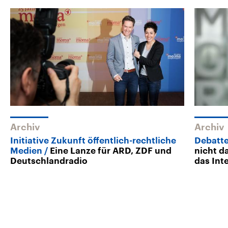
Archiv
Archiv
Initiative Zukunft öffentlich-rechtliche
Debatt
Medien
Eine Lanze für ARD, ZDF und
nicht d
Deutschlandradio
das Int