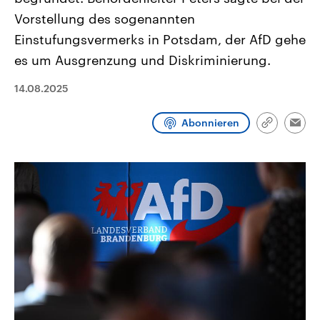
CDU, SPD und FDP regiert.-
aktuelle Weltgeschehen.
Vorstellung des sogenannten
Umfragen, Prognosen,
Wahlprogramme, aktuelle Berichte
Einstufungsvermerks in Potsdam, der AfD gehe
Sendungen
Programm
Podcasts
und Hintergründe zu den Parteien
und Kandidaten der anstehenden
es um Ausgrenzung und Diskriminierung.
Wahl.
Audio-Archiv
14.08.2025
Abonnieren
Link
Emai
kopieren/te