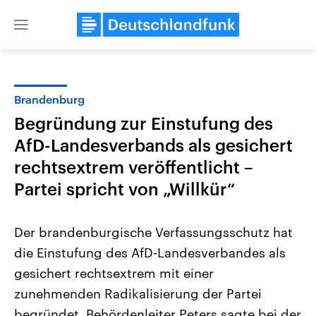
Close
menu
Brandenburg
Themen
Begründung zur Einstufung des
AfD-Landesverbands als gesichert
rechtsextrem veröffentlicht –
Partei spricht von „Willkür“
Der brandenburgische Verfassungsschutz hat
Landtagswahl Sachsen-Anhalt
USA
die Einstufung des AfD-Landesverbandes als
2026
Aktuelle Beiträge, Analys
Alle Informationen
Hintergründe
gesichert rechtsextrem mit einer
Sachsen-Anhalt wählt am 6.
Wirtschaftlich und militäri
September 2026 einen neuen
gehören die Vereinigten S
zunehmenden Radikalisierung der Partei
Landtag. Seit 2021 wird das
den mächtigsten Ländern 
begründet. Behördenleiter Peters sagte bei der
Bundesland von einer Koalition aus
mit großem Einfluss auf d