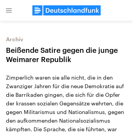
Close
menu
Archiv
Themen
Beißende Satire gegen die junge
Weimarer Republik
Zimperlich waren sie alle nicht, die in den
Zwanziger Jahren für die neue Demokratie auf
die Barrikaden gingen, die sich für die Opfer
der krassen sozialen Gegensätze wehrten, die
Landtagswahl Sachsen-Anhalt
USA
2026
Aktuelle Beiträge, Analys
gegen Militarismus und Nationalismus, gegen
Alle Informationen
Hintergründe
Sachsen-Anhalt wählt am 6.
Wirtschaftlich und militäri
den aufkommenden Nationalsozialismus
September 2026 einen neuen
gehören die Vereinigten S
Landtag. Seit 2021 wird das
den mächtigsten Ländern 
kämpften. Die Sprache, die sie führten, war
Bundesland von einer Koalition aus
mit großem Einfluss auf d