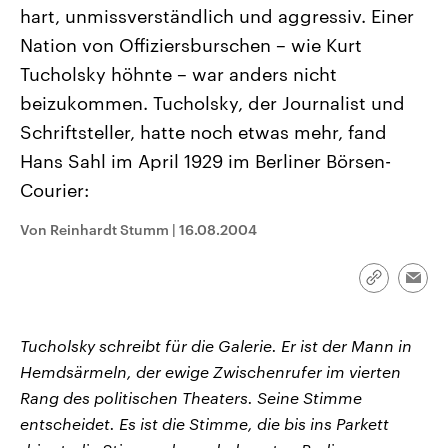
CDU, SPD und FDP regiert.-
aktuelle Weltgeschehen.
hart, unmissverständlich und aggressiv. Einer
Umfragen, Prognosen,
Nation von Offiziersburschen – wie Kurt
Wahlprogramme, aktuelle Berichte
Sendungen
Programm
Podcasts
und Hintergründe zu den Parteien
Tucholsky höhnte – war anders nicht
und Kandidaten der anstehenden
Wahl.
beizukommen. Tucholsky, der Journalist und
Audio-Archiv
Schriftsteller, hatte noch etwas mehr, fand
Hans Sahl im April 1929 im Berliner Börsen-
Courier:
Von Reinhardt Stumm
|
16.08.2004
Link
Emai
kopieren/te
Tucholsky schreibt für die Galerie. Er ist der Mann in
Hemdsärmeln, der ewige Zwischenrufer im vierten
Rang des politischen Theaters. Seine Stimme
entscheidet. Es ist die Stimme, die bis ins Parkett