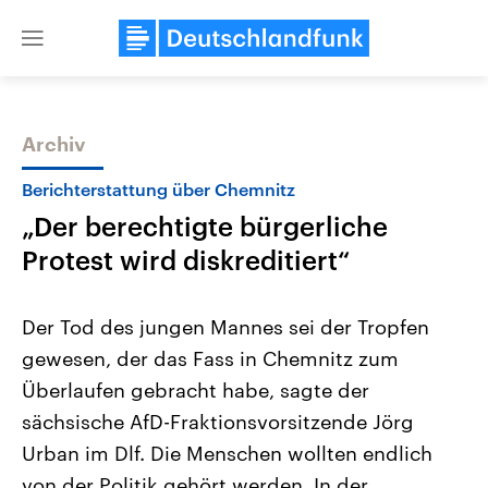
Close
menu
Archiv
Themen
Berichterstattung über Chemnitz
„Der berechtigte bürgerliche
Protest wird diskreditiert“
Der Tod des jungen Mannes sei der Tropfen
gewesen, der das Fass in Chemnitz zum
Landtagswahl Sachsen-Anhalt
USA
Überlaufen gebracht habe, sagte der
2026
Aktuelle Beiträge, Analys
Alle Informationen
Hintergründe
sächsische AfD-Fraktionsvorsitzende Jörg
Sachsen-Anhalt wählt am 6.
Wirtschaftlich und militäri
September 2026 einen neuen
gehören die Vereinigten S
Urban im Dlf. Die Menschen wollten endlich
Landtag. Seit 2021 wird das
den mächtigsten Ländern 
von der Politik gehört werden. In der
Bundesland von einer Koalition aus
mit großem Einfluss auf d