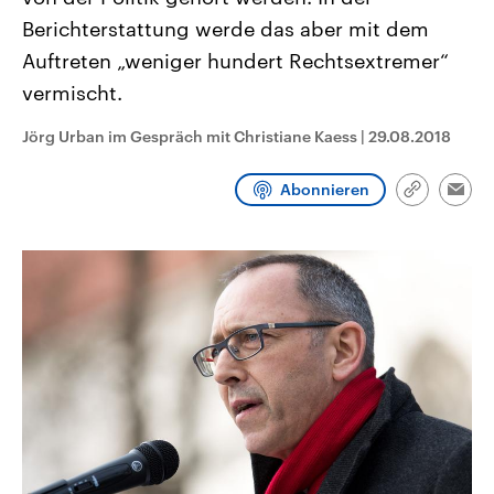
CDU, SPD und FDP regiert.-
aktuelle Weltgeschehen.
Berichterstattung werde das aber mit dem
Umfragen, Prognosen,
Wahlprogramme, aktuelle Berichte
Auftreten „weniger hundert Rechtsextremer“
Sendungen
Programm
Podcasts
und Hintergründe zu den Parteien
und Kandidaten der anstehenden
vermischt.
Wahl.
Audio-Archiv
Jörg Urban im Gespräch mit Christiane Kaess
|
29.08.2018
Abonnieren
Link
Emai
kopieren/te