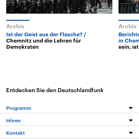
Archiv
Archiv
Ist der Geist aus der Flasche?
Bericht
Chemnitz und die Lehren für
in Chem
Demokraten
sein, is
Entdecken Sie den Deutschlandfunk
Programm
Programm
Hören
Alle Sendungen
Livestream
Kontakt
Die Nachrichten