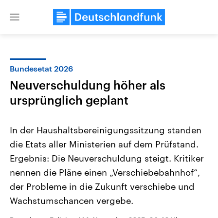
Close
menu
Bundesetat 2026
Themen
Neuverschuldung höher als
ursprünglich geplant
In der Haushaltsbereinigungssitzung standen
die Etats aller Ministerien auf dem Prüfstand.
Ergebnis: Die Neuverschuldung steigt. Kritiker
Landtagswahl Sachsen-Anhalt
USA
nennen die Pläne einen „Verschiebebahnhof“,
2026
Aktuelle Beiträge, Analys
der Probleme in die Zukunft verschiebe und
Alle Informationen
Hintergründe
Sachsen-Anhalt wählt am 6.
Wirtschaftlich und militäri
Wachstumschancen vergebe.
September 2026 einen neuen
gehören die Vereinigten S
Landtag. Seit 2021 wird das
den mächtigsten Ländern 
Bundesland von einer Koalition aus
mit großem Einfluss auf d