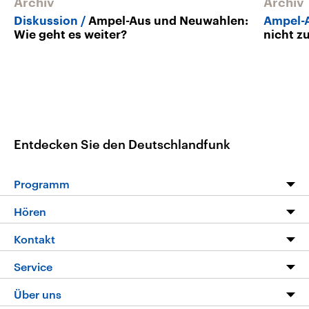
Archiv
Archiv
Diskussion
Ampel-Aus und Neuwahlen:
Ampel-
Wie geht es weiter?
nicht z
Entdecken Sie den Deutschlandfunk
Programm
Programm
Hören
Alle Sendungen
Livestream
Kontakt
Die Nachrichten
Audios
Hörerservice
Service
Nachrichtenleicht
Podcasts
Social Media
FAQ
Über uns
Neue Beiträge auf dlf.de
Deutschlandfunk App