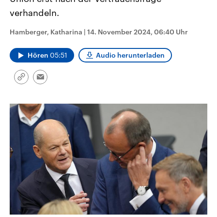
CDU, SPD und FDP regiert.-
aktuelle Weltgeschehen.
verhandeln.
Umfragen, Prognosen,
Wahlprogramme, aktuelle Berichte
Sendungen
Programm
Podcasts
und Hintergründe zu den Parteien
Hamberger, Katharina
|
14. November 2024, 06:40 Uhr
und Kandidaten der anstehenden
Wahl.
Audio-Archiv
Hören
05:51
Audio herunterladen
Link
Email
kopieren/teilen