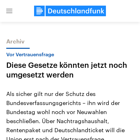
Close
menu
Archiv
Themen
Vor Vertrauensfrage
Diese Gesetze könnten jetzt noch
umgesetzt werden
Als sicher gilt nur der Schutz des
Bundesverfassungsgerichts – ihn wird der
Landtagswahl Sachsen-Anhalt
USA
Bundestag wohl noch vor Neuwahlen
2026
Aktuelle Beiträge, Analys
Alle Informationen
Hintergründe
beschließen. Über Nachtragshaushalt,
Sachsen-Anhalt wählt am 6.
Wirtschaftlich und militäri
September 2026 einen neuen
gehören die Vereinigten S
Rentenpaket und Deutschlandticket will die
Landtag. Seit 2021 wird das
den mächtigsten Ländern 
Union erst nach der Vertrauensfrage
Bundesland von einer Koalition aus
mit großem Einfluss auf d