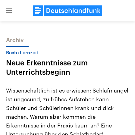
Close
menu
Archiv
Themen
Beste Lernzeit
Neue Erkenntnisse zum
Unterrichtsbeginn
Wissenschaftlich ist es erwiesen: Schlafmangel
ist ungesund, zu frühes Aufstehen kann
Landtagswahl Sachsen-Anhalt
USA
Schüler und Schülerinnen krank und dick
2026
Aktuelle Beiträge, Analys
Alle Informationen
Hintergründe
machen. Warum aber kommen die
Sachsen-Anhalt wählt am 6.
Wirtschaftlich und militäri
September 2026 einen neuen
gehören die Vereinigten S
Erkenntnisse in der Praxis kaum an? Eine
Landtag. Seit 2021 wird das
den mächtigsten Ländern 
Untersuchung über den Schlafbedarf
Bundesland von einer Koalition aus
mit großem Einfluss auf d