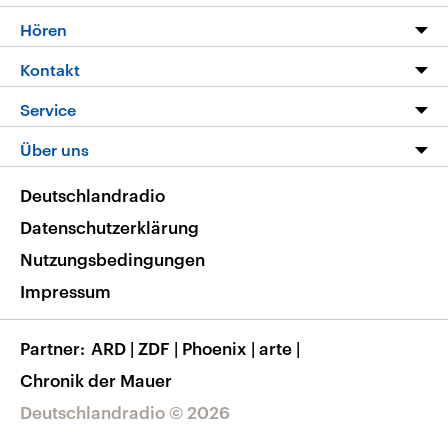
Programm
Hören
Alle Sendungen
Livestream
Kontakt
Die Nachrichten
Audios
Hörerservice
Service
Nachrichtenleicht
Podcasts
Social Media
FAQ
Über uns
Neue Beiträge auf dlf.de
Deutschlandfunk App
Newsletter
Deutschlandradio
Themen-Schwerpunkte
Nachrichten App
Deutschlandradio
Veranstaltungen
Presse
Frequenzen
Datenschutzerklärung
Musikliste
Ausbildung und Karriere
Nutzungsbedingungen
RSS
Transparenz
Impressum
Korrekturen
Barrierefreiheit
Partner
ARD
|
ZDF
|
Phoenix
|
arte
|
Chronik der Mauer
Deutschlandradio © 2026