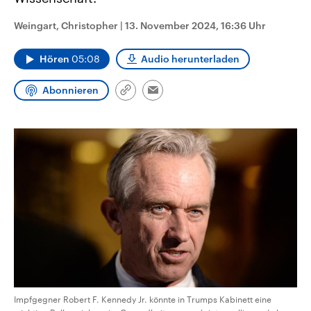
CDU, SPD und FDP regiert.-
aktuelle Weltgeschehen.
Umfragen, Prognosen,
Weingart, Christopher
|
13. November 2024, 16:36 Uhr
Wahlprogramme, aktuelle Berichte
Sendungen
Programm
Podcasts
und Hintergründe zu den Parteien
und Kandidaten der anstehenden
Hören
05:08
Audio herunterladen
Wahl.
Audio-Archiv
Abonnieren
Link
Email
kopieren/teilen
Impfgegner Robert F. Kennedy Jr. könnte in Trumps Kabinett eine