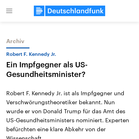
Close
menu
Archiv
Themen
Robert F. Kennedy Jr.
Ein Impfgegner als US-
Gesundheitsminister?
Robert F. Kennedy Jr. ist als Impfgegner und
Verschwörungstheoretiker bekannt. Nun
Landtagswahl Sachsen-Anhalt
USA
wurde er von Donald Trump für das Amt des
2026
Aktuelle Beiträge, Analys
Alle Informationen
Hintergründe
US-Gesundheitsministers nominiert. Experten
Sachsen-Anhalt wählt am 6.
Wirtschaftlich und militäri
September 2026 einen neuen
gehören die Vereinigten S
befürchten eine klare Abkehr von der
Landtag. Seit 2021 wird das
den mächtigsten Ländern 
Wissenschaft.
Bundesland von einer Koalition aus
mit großem Einfluss auf d