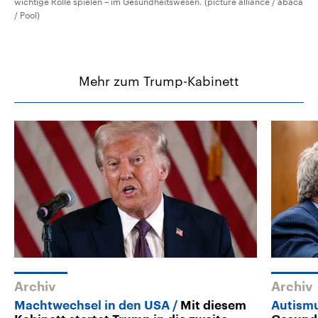
wichtige Rolle spielen – im Gesundheitswesen. (picture alliance / abaca
/ Pool)
Mehr zum Trump-Kabinett
Archiv
Archiv
Machtwechsel in den USA
Mit diesem
Autism