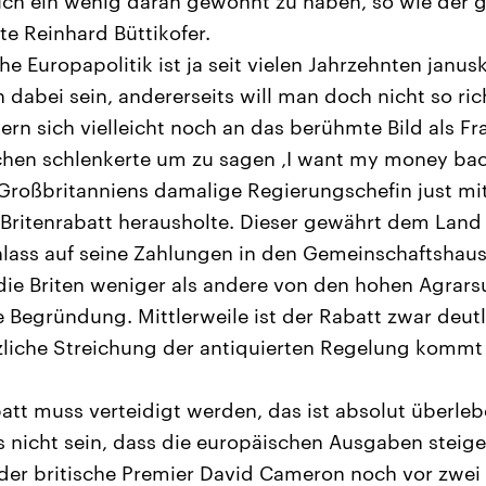
uch ein wenig daran gewöhnt zu haben, so wie der 
e Reinhard Büttikofer.
che Europapolitik ist ja seit vielen Jahrzehnten janu
n dabei sein, andererseits will man doch nicht so ric
rn sich vielleicht noch an das berühmte Bild als Fr
hen schlenkerte um zu sagen ‚I want my money back
 Großbritanniens damalige Regierungschefin just mi
ritenrabatt herausholte. Dieser gewährt dem Land 
lass auf seine Zahlungen in den Gemeinschaftshaus
 die Briten weniger als andere von den hohen Agrar
ie Begründung. Mittlerweile ist der Rabatt zwar deu
liche Streichung der antiquierten Regelung kommt
batt muss verteidigt werden, das ist absolut überl
 nicht sein, dass die europäischen Ausgaben steig
e der britische Premier David Cameron noch vor zwei