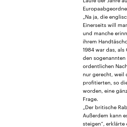
Laufe der Jahre a
Europaabgeordnet
„Na ja, die englis
Einerseits will ma
und manche erinne
ihrem Handtäschc
1984 war das, als
den sogenannten B
ordentlichen Nach
nur gerecht, weil
profitierten, so d
worden, eine gänz
Frage.
„Der britische Ra
Außerdem kann es
steigen“, erklärt