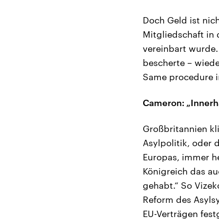
Doch Geld ist nich
Mitgliedschaft i
vereinbart wurde.
bescherte – wiede
Same procedure in
Cameron: „Innerha
Großbritannien kl
Asylpolitik, oder 
Europas, immer he
Königreich das auc
gehabt.“ So Vize
Reform des Asylsy
EU-Verträgen fest