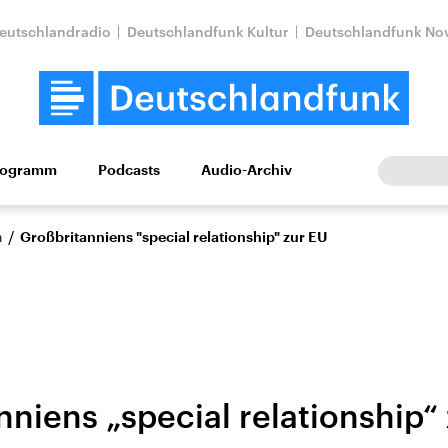
eutschlandradio
Deutschlandfunk Kultur
Deutschlandfunk No
rogramm
Podcasts
Audio-Archiv
Wirtschaft
Wissen
Kultur
Europa
Gesellschaf
/
n
Großbritanniens "special relationship" zur EU
niens „special relationship“
Nahostkonflikt
Iran
le Beiträge,
Aktuelle Lage und
Aktuelle Lage und