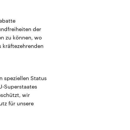
Debatte
ndfreiheiten der
ten zu können, wo
es kräftezehrenden
n speziellen Status
U-Superstaates
schützt, wir
tz für unsere