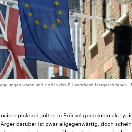
regelungen waren und sind in den EU-Verträgen festgeschrieben. 
osinenpickerei gelten in Brüssel gemeinhin als typis
r Ärger darüber ist zwar allgegenwärtig, doch schei