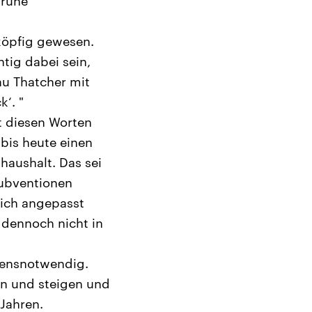
grüne
sköpfig gewesen.
htig dabei sein,
au Thatcher mit
‘. "
t diesen Worten
bis heute einen
haushalt. Das sei
subventionen
tlich angepasst
 dennoch nicht in
ebensnotwendig.
en und steigen und
 Jahren.