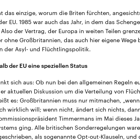
t das einzige, worum die Briten fürchten, angesichts
n der EU. 1985 war auch das Jahr, in dem das Sche
 Also der Vertrag, der Europa in weiten Teilen grenz
r ohne Großbritannien, das auch hier eigene Wege b
 der Asyl- und Flüchtlingspolitik.
lb der EU eine speziellen Status
inkt sich aus: Ob nun bei den allgemeinen Regeln e
der aktuellen Diskussion um die Verteilung von Flüc
ißt es: Großbritannien muss nur mitmachen, „wenn 
h wirklich will; wenn nicht, ändert sich nichts, dann
kommissionspräsident Timmermans im Mai dieses Jah
stems ging. Alle britischen Sonderregelungen ware
geschrieben, als sogenannte Opt-out-Klauseln, und