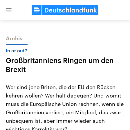
Close
menu
Archiv
Themen
In or out?
Großbritanniens Ringen um den
Brexit
Wer sind jene Briten, die der EU den Rücken
kehren wollen? Wer hält dagegen? Und womit
Landtagswahl Sachsen-Anhalt
USA
muss die Europäische Union rechnen, wenn sie
2026
Aktuelle Beiträge, Analys
Alle Informationen
Hintergründe
Großbritannien verliert, ein Mitglied, das zwar
Sachsen-Anhalt wählt am 6.
Wirtschaftlich und militäri
September 2026 einen neuen
gehören die Vereinigten S
unbequem ist, aber immer wieder auch
Landtag. Seit 2021 wird das
den mächtigsten Ländern 
wichtiges Korrektiv war?
Bundesland von einer Koalition aus
mit großem Einfluss auf d