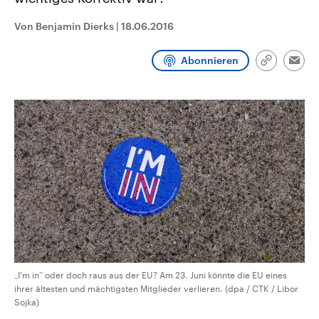
CDU, SPD und FDP regiert.-
aktuelle Weltgeschehen.
Umfragen, Prognosen,
Von Benjamin Dierks
|
18.06.2016
Wahlprogramme, aktuelle Berichte
Sendungen
Programm
Podcasts
und Hintergründe zu den Parteien
und Kandidaten der anstehenden
Abonnieren
Wahl.
Link
Emai
kopieren/te
Audio-Archiv
„I'm in“ oder doch raus aus der EU? Am 23. Juni könnte die EU eines
ihrer ältesten und mächtigsten Mitglieder verlieren. (dpa / CTK / Libor
Sojka)