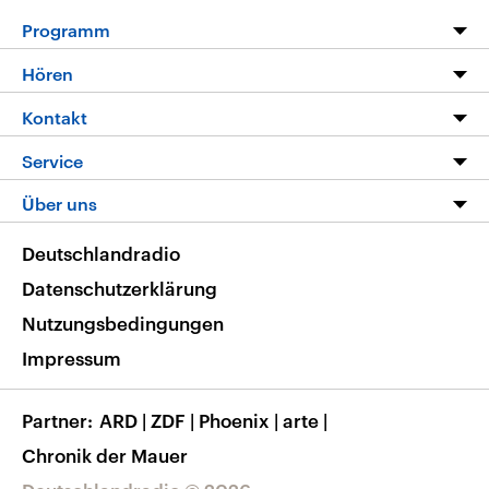
Programm
Programm
Hören
Alle Sendungen
Livestream
Kontakt
Die Nachrichten
Audios
Hörerservice
Service
Nachrichtenleicht
Podcasts
Social Media
FAQ
Über uns
Neue Beiträge auf dlf.de
Deutschlandfunk App
Newsletter
Deutschlandradio
Themen-Schwerpunkte
Nachrichten App
Deutschlandradio
Veranstaltungen
Presse
Frequenzen
Datenschutzerklärung
Musikliste
Ausbildung und Karriere
Nutzungsbedingungen
RSS
Transparenz
Impressum
Korrekturen
Barrierefreiheit
Partner
ARD
|
ZDF
|
Phoenix
|
arte
|
Chronik der Mauer