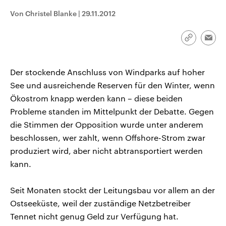
CDU, SPD und FDP regiert.-
aktuelle Weltgeschehen.
Von Christel Blanke
|
29.11.2012
Umfragen, Prognosen,
Wahlprogramme, aktuelle Berichte
Sendungen
Programm
Podcasts
und Hintergründe zu den Parteien
und Kandidaten der anstehenden
Link
Emai
Wahl.
kopieren/te
Audio-Archiv
Der stockende Anschluss von Windparks auf hoher
See und ausreichende Reserven für den Winter, wenn
Ökostrom knapp werden kann – diese beiden
Probleme standen im Mittelpunkt der Debatte. Gegen
die Stimmen der Opposition wurde unter anderem
beschlossen, wer zahlt, wenn Offshore-Strom zwar
produziert wird, aber nicht abtransportiert werden
kann.
Seit Monaten stockt der Leitungsbau vor allem an der
Ostseeküste, weil der zuständige Netzbetreiber
Tennet nicht genug Geld zur Verfügung hat.