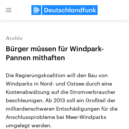
Close
menu
Archiv
Themen
Bürger müssen für Windpark-
Pannen mithaften
Die Regierungskoalition will den Bau von
Windparks in Nord- und Ostsee durch eine
Kostenabwälzung auf die Stromverbraucher
beschleunigen. Ab 2013 soll ein Großteil der
Landtagswahl Sachsen-Anhalt
USA
2026
Aktuelle Beiträge, Analys
milliardenschweren Entschädigungen für die
Alle Informationen
Hintergründe
Sachsen-Anhalt wählt am 6.
Wirtschaftlich und militäri
Anschlussprobleme bei Meer-Windparks
September 2026 einen neuen
gehören die Vereinigten S
Landtag. Seit 2021 wird das
den mächtigsten Ländern 
umgelegt werden.
Bundesland von einer Koalition aus
mit großem Einfluss auf d