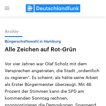
Close
menu
Archiv
Themen
Bürgerschaftswahl in Hamburg
Alle Zeichen auf Rot-Grün
Vor vier Jahren war Olaf Scholz mit dem
Versprechen angetreten, die Stadt „ordentlich
zu regieren“. Es scheint, als hätte seine Arbeit
Landtagswahl Sachsen-Anhalt
USA
als Erster Bürgermeister überzeugt. Mit 46
2026
Aktuelle Beiträge, Analys
Alle Informationen
Prozent der Stimmen kann die SPD am
Hintergründe
Sachsen-Anhalt wählt am 6.
Wirtschaftlich und militäri
kommenden Sonntag rechnen,
September 2026 einen neuen
gehören die Vereinigten S
Landtag. Seit 2021 wird das
den mächtigsten Ländern 
prognostizieren die Demoskopen. Spannend
Bundesland von einer Koalition aus
mit großem Einfluss auf d