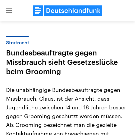
Close
menu
Strafrecht
Themen
Bundesbeauftragte gegen
Missbrauch sieht Gesetzeslücke
beim Grooming
Die unabhängige Bundesbeauftragte gegen
Missbrauch, Claus, ist der Ansicht, dass
USA
Nahostkonflikt
Jugendliche zwischen 14 und 18 Jahren besser
Aktuelle Beiträge, Analysen und
Aktuelle Lage und Hinter
Der Überfall der palästine
Hintergründe
gegen Grooming geschützt werden müssen.
Wirtschaftlich und militärisch
Terrororganisation Hamas
Als Grooming bezeichnet man die gezielte
gehören die Vereinigten Staaten zu
Oktober 2023 auf Israel ha
den mächtigsten Ländern der Erde,
Region wieder die Gewalt 
Kontaktaufnahme von Erwachsenen mit
mit großem Einfluss auf das
Israel möchte die Hamas z