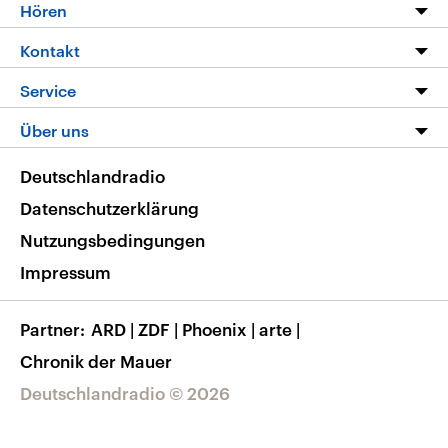
Programm
Hören
Alle Sendungen
Livestream
Kontakt
Die Nachrichten
Audios
Hörerservice
Service
Nachrichtenleicht
Podcasts
Social Media
FAQ
Über uns
Neue Beiträge auf dlf.de
Deutschlandfunk App
Newsletter
Deutschlandradio
Themen-Schwerpunkte
Nachrichten App
Deutschlandradio
Veranstaltungen
Presse
Frequenzen
Datenschutzerklärung
Musikliste
Ausbildung und Karriere
Nutzungsbedingungen
RSS
Transparenz
Impressum
Korrekturen
Barrierefreiheit
Partner
ARD
|
ZDF
|
Phoenix
|
arte
|
Chronik der Mauer
Deutschlandradio © 2026