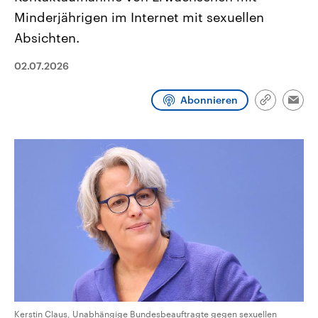
aktuelle Weltgeschehen.
Diese wird wie die Hisboll
Minderjährigen im Internet mit sexuellen
Libanon vom Iran unterstüt
Absichten.
Sendungen
Programm
Podcasts
02.07.2026
Audio-Archiv
Abonnieren
Link
Emai
kopieren/te
Kerstin Claus, Unabhängige Bundesbeauftragte gegen sexuellen