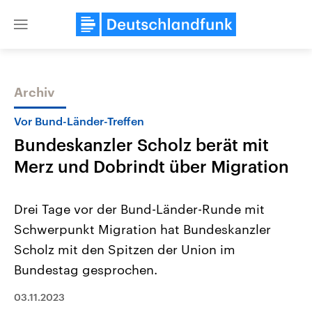
Close
menu
Archiv
Themen
Vor Bund-Länder-Treffen
Bundeskanzler Scholz berät mit
Merz und Dobrindt über Migration
Drei Tage vor der Bund-Länder-Runde mit
Schwerpunkt Migration hat Bundeskanzler
Landtagswahl Sachsen-Anhalt
USA
Scholz mit den Spitzen der Union im
2026
Aktuelle Beiträge, Analys
Alle Informationen
Hintergründe
Bundestag gesprochen.
Sachsen-Anhalt wählt am 6.
Wirtschaftlich und militäri
September 2026 einen neuen
gehören die Vereinigten S
03.11.2023
Landtag. Seit 2021 wird das
den mächtigsten Ländern 
Bundesland von einer Koalition aus
mit großem Einfluss auf d