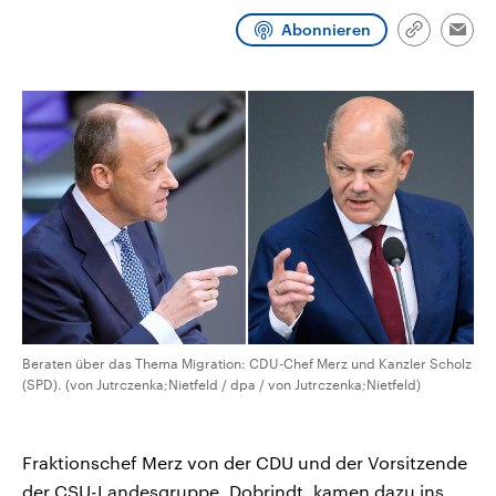
CDU, SPD und FDP regiert.-
aktuelle Weltgeschehen.
Abonnieren
Umfragen, Prognosen,
Link
Emai
Wahlprogramme, aktuelle Berichte
kopieren/te
Sendungen
Programm
Podcasts
und Hintergründe zu den Parteien
und Kandidaten der anstehenden
Wahl.
Audio-Archiv
Beraten über das Thema Migration: CDU-Chef Merz und Kanzler Scholz
(SPD). (von Jutrczenka;Nietfeld / dpa / von Jutrczenka;Nietfeld)
Fraktionschef Merz von der CDU und der Vorsitzende
der CSU-Landesgruppe, Dobrindt, kamen dazu ins