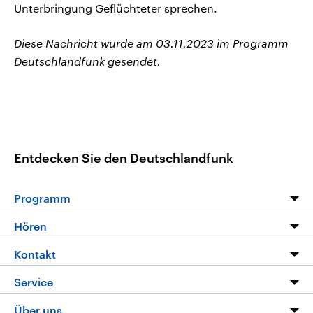
Unterbringung Geflüchteter sprechen.
Diese Nachricht wurde am 03.11.2023 im Programm
Deutschlandfunk gesendet.
Entdecken Sie den Deutschlandfunk
Programm
Programm
Hören
Alle Sendungen
Livestream
Kontakt
Die Nachrichten
Audios
Hörerservice
Service
Nachrichtenleicht
Podcasts
Social Media
FAQ
Über uns
Neue Beiträge auf dlf.de