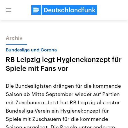
Close
menu
Archiv
Themen
Bundesliga und Corona
RB Leipzig legt Hygienekonzept für
Spiele mit Fans vor
Die Bundesligisten drängen für die kommende
Saison ab Mitte September wieder auf Partien
Landtagswahl Sachsen-Anhalt
USA
mit Zuschauern. Jetzt hat RB Leipzig als erster
2026
Aktuelle Beiträge, Analys
Alle Informationen
Hintergründe
Bundesliga-Verein ein Hygienekonzept für
Sachsen-Anhalt wählt am 6.
Wirtschaftlich und militäri
September 2026 einen neuen
gehören die Vereinigten S
Spiele mit Zuschauern für die kommende
Landtag. Seit 2021 wird das
den mächtigsten Ländern 
Saison vorgelegt. Die Regeln unter anderem:
Bundesland von einer Koalition aus
mit großem Einfluss auf d