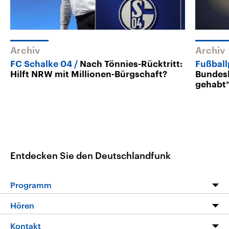
Archiv
Archiv
FC Schalke 04
Nach Tönnies-Rücktritt:
Fußball
Hilft NRW mit Millionen-Bürgschaft?
Bundesl
gehabt
Entdecken Sie den Deutschlandfunk
Programm
Programm
Hören
Alle Sendungen
Livestream
Kontakt