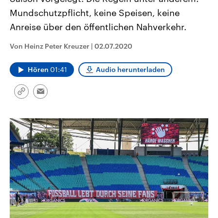
CDU, SPD und FDP regiert.-
aktuelle Weltgeschehen.
Mundschutzpflicht, keine Speisen, keine
Umfragen, Prognosen,
Wahlprogramme, aktuelle Berichte
Anreise über den öffentlichen Nahverkehr.
Sendungen
Programm
Podcasts
und Hintergründe zu den Parteien
und Kandidaten der anstehenden
Wahl.
Von Heinz Peter Kreuzer
|
02.07.2020
Audio-Archiv
Hören
01:41
Audio herunterladen
Link
Email
kopieren/teilen