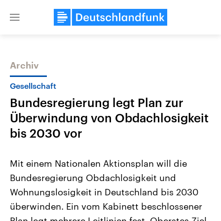
Close
menu
Archiv
Themen
Gesellschaft
Bundesregierung legt Plan zur
Überwindung von Obdachlosigkeit
bis 2030 vor
Mit einem Nationalen Aktionsplan will die
Landtagswahl Sachsen-Anhalt
USA
Bundesregierung Obdachlosigkeit und
2026
Aktuelle Beiträge, Analys
Alle Informationen
Hintergründe
Wohnungslosigkeit in Deutschland bis 2030
Sachsen-Anhalt wählt am 6.
Wirtschaftlich und militäri
September 2026 einen neuen
gehören die Vereinigten S
überwinden. Ein vom Kabinett beschlossener
Landtag. Seit 2021 wird das
den mächtigsten Ländern 
Bundesland von einer Koalition aus
Plan legt mehrere Leitlinien fest. Oberstes Ziel
mit großem Einfluss auf d