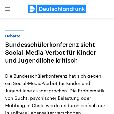
Close
menu
Debatte
Themen
Bundesschülerkonferenz sieht
Social-Media-Verbot für Kinder
und Jugendliche kritisch
Die Bundesschülerkonferenz hat sich gegen
ein Social-Media-Verbot für Kinder und
Landtagswahl Sachsen-Anhalt
USA
Jugendliche ausgesprochen. Die Problematik
2026
Aktuelle Beiträge, Analys
Alle Informationen
von Sucht, psychischer Belastung oder
Hintergründe
Sachsen-Anhalt wählt am 6.
Wirtschaftlich und militäri
Mobbing in Chats werde dadurch einfach nur
September 2026 einen neuen
gehören die Vereinigten S
Landtag. Seit 2021 wird das
den mächtigsten Ländern 
in spätere Lebensalter verschoben.
Bundesland von einer Koalition aus
mit großem Einfluss auf d