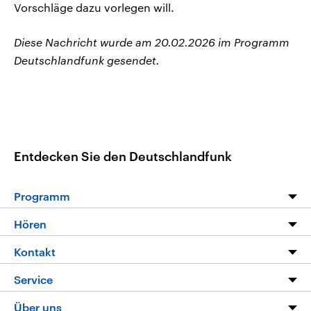
Vorschläge dazu vorlegen will.
Diese Nachricht wurde am 20.02.2026 im Programm
Deutschlandfunk gesendet.
Entdecken Sie den Deutschlandfunk
Programm
Programm
Hören
Alle Sendungen
Livestream
Kontakt
Die Nachrichten
Audios
Hörerservice
Service
Nachrichtenleicht
Podcasts
Social Media
FAQ
Über uns
Neue Beiträge auf dlf.de