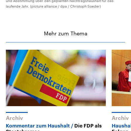
und Abstimmung über den geplanten Nachtragshaushalt für das
laufende Jahr. (picture alliance / dpa / Christoph Soeder)
Mehr zum Thema
Archiv
Archiv
Kommentar zum Haushalt
Die FDP als
Haushal