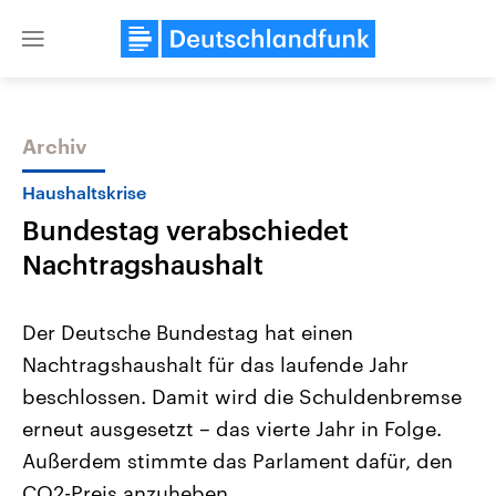
Close
menu
Archiv
Themen
Haushaltskrise
Bundestag verabschiedet
Nachtragshaushalt
Der Deutsche Bundestag hat einen
Nachtragshaushalt für das laufende Jahr
Landtagswahl Sachsen-Anhalt
USA
beschlossen. Damit wird die Schuldenbremse
2026
Aktuelle Beiträge, Analys
Alle Informationen
Hintergründe
erneut ausgesetzt – das vierte Jahr in Folge.
Sachsen-Anhalt wählt am 6.
Wirtschaftlich und militäri
September 2026 einen neuen
gehören die Vereinigten S
Außerdem stimmte das Parlament dafür, den
Landtag. Seit 2021 wird das
den mächtigsten Ländern 
CO2-Preis anzuheben.
Bundesland von einer Koalition aus
mit großem Einfluss auf d