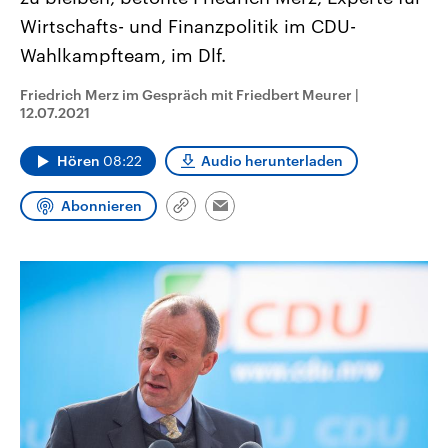
CDU, SPD und FDP regiert.-
aktuelle Weltgeschehen.
Wirtschafts- und Finanzpolitik im CDU-
Umfragen, Prognosen,
Wahlprogramme, aktuelle Berichte
Wahlkampfteam, im Dlf.
Sendungen
Programm
Podcasts
und Hintergründe zu den Parteien
und Kandidaten der anstehenden
Wahl.
Friedrich Merz im Gespräch mit Friedbert Meurer
|
Audio-Archiv
12.07.2021
Hören
08:22
Audio herunterladen
Abonnieren
Link
Email
kopieren/teilen