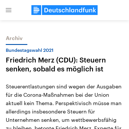
Close
menu
Archiv
Themen
Bundestagswahl 2021
Friedrich Merz (CDU): Steuern
senken, sobald es möglich ist
Steuerentlastungen sind wegen der Ausgaben
für die Corona-Maßnahmen bei der Union
Landtagswahl Sachsen-Anhalt
USA
aktuell kein Thema. Perspektivisch müsse man
2026
Aktuelle Beiträge, Analys
Alle Informationen
Hintergründe
allerdings insbesondere Steuern für
Sachsen-Anhalt wählt am 6.
Wirtschaftlich und militäri
September 2026 einen neuen
gehören die Vereinigten S
Unternehmen senken, um wettbewerbsfähig
Landtag. Seit 2021 wird das
den mächtigsten Ländern 
zu bleiben, betonte Friedrich Merz, Experte für
Bundesland von einer Koalition aus
mit großem Einfluss auf d