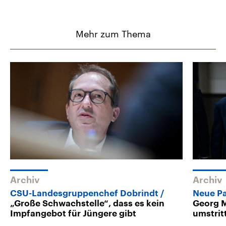
Mehr zum Thema
Archiv
Archiv
CSU-Landesgruppenchef Dobrindt
Neue Pa
„Große Schwachstelle“, dass es kein
Georg M
Impfangebot für Jüngere gibt
umstrit