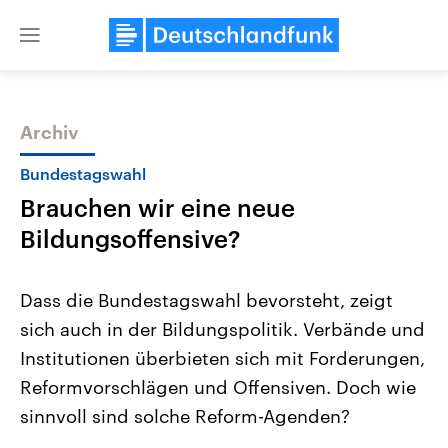
Close
menu
Archiv
Themen
Bundestagswahl
Brauchen wir eine neue
Bildungsoffensive?
Dass die Bundestagswahl bevorsteht, zeigt
sich auch in der Bildungspolitik. Verbände und
Landtagswahl Sachsen-Anhalt
USA
Institutionen überbieten sich mit Forderungen,
2026
Aktuelle Beiträge, Analys
Alle Informationen
Hintergründe
Reformvorschlägen und Offensiven. Doch wie
Sachsen-Anhalt wählt am 6.
Wirtschaftlich und militäri
September 2026 einen neuen
gehören die Vereinigten S
sinnvoll sind solche Reform-Agenden?
Landtag. Seit 2021 wird das
den mächtigsten Ländern 
Bundesland von einer Koalition aus
mit großem Einfluss auf d