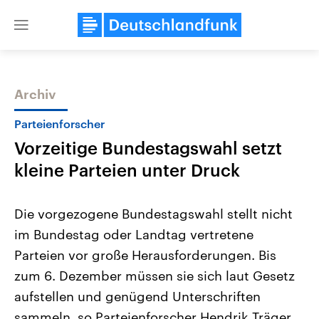
Close
menu
Archiv
Themen
Parteienforscher
Vorzeitige Bundestagswahl setzt
kleine Parteien unter Druck
Die vorgezogene Bundestagswahl stellt nicht
im Bundestag oder Landtag vertretene
Landtagswahl Sachsen-Anhalt
USA
Parteien vor große Herausforderungen. Bis
2026
Aktuelle Beiträge, Analys
Alle Informationen
Hintergründe
zum 6. Dezember müssen sie sich laut Gesetz
Sachsen-Anhalt wählt am 6.
Wirtschaftlich und militäri
September 2026 einen neuen
gehören die Vereinigten S
aufstellen und genügend Unterschriften
Landtag. Seit 2021 wird das
den mächtigsten Ländern 
sammeln, so Parteienforscher Hendrik Träger.
Bundesland von einer Koalition aus
mit großem Einfluss auf d