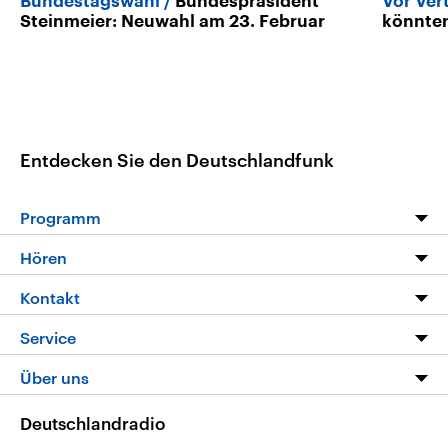
Bundestagswahl
Bundespräsident
Vor Ver
Steinmeier: Neuwahl am 23. Februar
könnten
Entdecken Sie den Deutschlandfunk
Programm
Programm
Hören
Alle Sendungen
Livestream
Kontakt
Die Nachrichten
Audios
Hörerservice
Service
Nachrichtenleicht
Podcasts
Social Media
FAQ
Über uns
Neue Beiträge auf dlf.de
Deutschlandfunk App
Newsletter
Deutschlandradio
Themen-Schwerpunkte
Nachrichten App
Deutschlandradio
Veranstaltungen
Presse