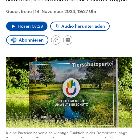
CDU, SPD und FDP regiert.-
aktuelle Weltgeschehen.
Umfragen, Prognosen,
Geuer, Irene
|
14. November 2024, 19:27 Uhr
Wahlprogramme, aktuelle Berichte
Sendungen
Programm
Podcasts
und Hintergründe zu den Parteien
und Kandidaten der anstehenden
Hören
07:29
Audio herunterladen
Wahl.
Audio-Archiv
Abonnieren
Link
Email
kopieren/teilen
Kleine Parteien haben eine wichtige Funktion in der Demokratie, sagt