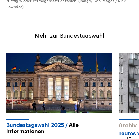
künftig wieder Vermögenssteuer zahlen. (imago/ Ikon Images / Nick
Lowndes)
Mehr zur Bundestagswahl
Bundestagswahl 2025
Alle
Archiv
Informationen
Teures