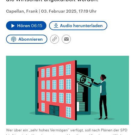
CDU, SPD und FDP regiert.-
aktuelle Weltgeschehen.
Umfragen, Prognosen,
Capellan, Frank
|
03. Februar 2025, 17:19 Uhr
Wahlprogramme, aktuelle Berichte
Sendungen
Programm
Podcasts
und Hintergründe zu den Parteien
und Kandidaten der anstehenden
Hören
06:15
Audio herunterladen
Wahl.
Audio-Archiv
Abonnieren
Link
Email
kopieren/teilen
Wer über ein „sehr hohes Vermögen“ verfügt, soll nach Plänen der SPD