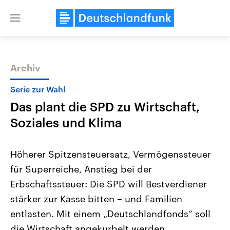
Close
menu
Archiv
Themen
Serie zur Wahl
Das plant die SPD zu Wirtschaft,
Soziales und Klima
Höherer Spitzensteuersatz, Vermögenssteuer
für Superreiche, Anstieg bei der
Landtagswahl Sachsen-Anhalt
USA
Erbschaftssteuer: Die SPD will Bestverdiener
2026
Aktuelle Beiträge, Analys
Alle Informationen
Hintergründe
stärker zur Kasse bitten – und Familien
Sachsen-Anhalt wählt am 6.
Wirtschaftlich und militäri
September 2026 einen neuen
gehören die Vereinigten S
entlasten. Mit einem „Deutschlandfonds“ soll
Landtag. Seit 2021 wird das
den mächtigsten Ländern 
die Wirtschaft angekurbelt werden.
Bundesland von einer Koalition aus
mit großem Einfluss auf d