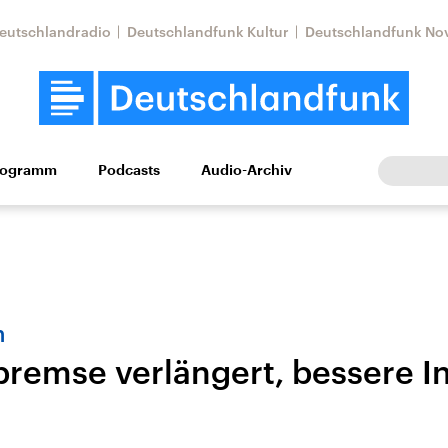
eutschlandradio
Deutschlandfunk Kultur
Deutschlandfunk No
rogramm
Podcasts
Audio-Archiv
Wirtschaft
Wissen
Kultur
Europa
Gesellschaf
n
bremse verlängert, bessere 
tkonflikt
Iran
Faktenchecks
In unseren Faktenc
lle Lage und
Aktuelle Lage und