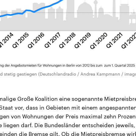
ind stetig gestiegen (Deutschlandradio / Andrea Kampmann / imag
malige Große Koalition eine sogenannte Mietpreisbr
 Staat vor, dass in Gebieten mit einem angespann
gen von Wohnungen der Preis maximal zehn Prozen
e liegen darf. Die Bundesländer entscheiden jeweils,
nden die Bremse gilt. Ob die Mietpreisbremse wirkt