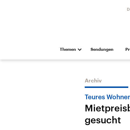
D
Themen
Sendungen
P
Die Nachrichten
Politik
Hörspiel und Feature
Musik
Archiv
Teures Wohne
Mietpreis
gesucht
USA
Nahos
Aktuelle Beiträge,
Aktue