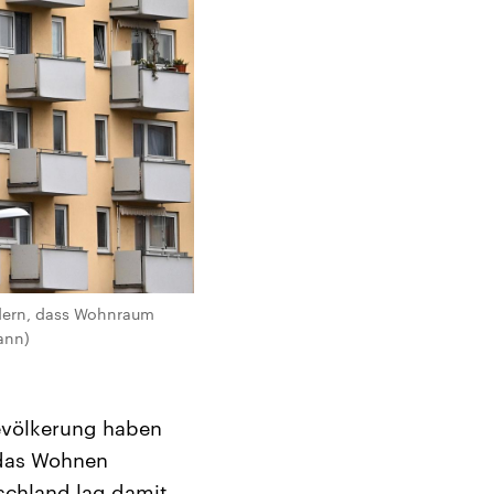
ndern, dass Wohnraum
ann)
Bevölkerung haben
 das Wohnen
schland lag damit