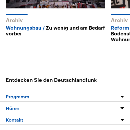
Archiv
Archiv
Wohnungsbau
Zu wenig und am Bedarf
Reform 
vorbei
Bodens
Wohnun
Entdecken Sie den Deutschlandfunk
Programm
Programm
Hören
Alle Sendungen
Livestream
Kontakt
Die Nachrichten
Audios
Hörerservice