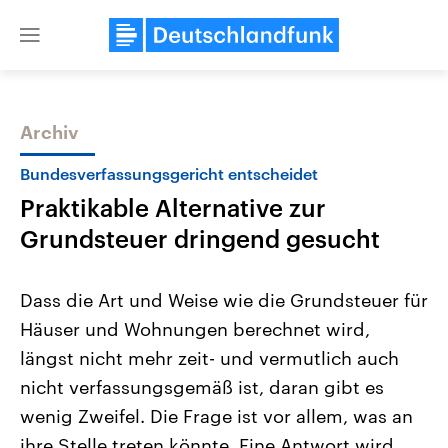
Close
menu
Archiv
Themen
Bundesverfassungsgericht entscheidet
Praktikable Alternative zur
Grundsteuer dringend gesucht
Dass die Art und Weise wie die Grundsteuer für
Häuser und Wohnungen berechnet wird,
Landtagswahl Sachsen-Anhalt
USA
längst nicht mehr zeit- und vermutlich auch
2026
Aktuelle Beiträge, Analys
Alle Informationen
Hintergründe
nicht verfassungsgemäß ist, daran gibt es
Sachsen-Anhalt wählt am 6.
Wirtschaftlich und militäri
September 2026 einen neuen
gehören die Vereinigten S
wenig Zweifel. Die Frage ist vor allem, was an
Landtag. Seit 2021 wird das
den mächtigsten Ländern 
ihre Stelle treten könnte. Eine Antwort wird
Bundesland von einer Koalition aus
mit großem Einfluss auf d