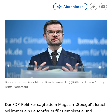
CDU, SPD und FDP regiert.-
aktuelle Weltgeschehen.
Abonnieren
Umfragen, Prognosen,
Link
Emai
Wahlprogramme, aktuelle Berichte
kopieren/te
Sendungen
Programm
Podcasts
und Hintergründe zu den Parteien
und Kandidaten der anstehenden
Wahl.
Audio-Archiv
Bundesjustizminister Marco Buschmann (FDP) (Britta Pedersen / dpa /
Britta Pedersen)
Der FDP-Politiker sagte dem Magazin „Spiegel“, Israel
sei immer ein Leuchtfeuer für Demokratie und