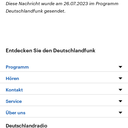
Diese Nachricht wurde am 26.07.2023 im Programm
Deutschlandfunk gesendet.
Entdecken Sie den Deutschlandfunk
Programm
Programm
Hören
Alle Sendungen
Livestream
Kontakt
Die Nachrichten
Audios
Hörerservice
Service
Nachrichtenleicht
Podcasts
Social Media
FAQ
Über uns
Neue Beiträge auf dlf.de
Deutschlandfunk App
Newsletter
Deutschlandradio
Themen-Schwerpunkte
Nachrichten App
Deutschlandradio