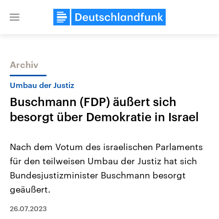
Close
menu
Archiv
Themen
Umbau der Justiz
Buschmann (FDP) äußert sich
besorgt über Demokratie in Israel
Nach dem Votum des israelischen Parlaments
für den teilweisen Umbau der Justiz hat sich
Landtagswahl Sachsen-Anhalt
USA
Bundesjustizminister Buschmann besorgt
2026
Aktuelle Beiträge, Analys
Alle Informationen
Hintergründe
geäußert.
Sachsen-Anhalt wählt am 6.
Wirtschaftlich und militäri
September 2026 einen neuen
gehören die Vereinigten S
26.07.2023
Landtag. Seit 2021 wird das
den mächtigsten Ländern 
Bundesland von einer Koalition aus
mit großem Einfluss auf d