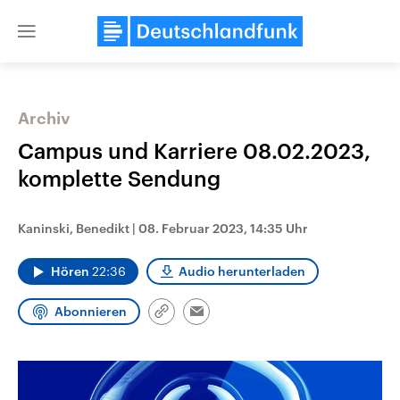
Close
menu
Archiv
Themen
Campus und Karriere 08.02.2023,
komplette Sendung
Kaninski, Benedikt
|
08. Februar 2023, 14:35 Uhr
Hören
22:36
Audio herunterladen
Abonnieren
Landtagswahl Sachsen-Anhalt
USA
Link
Email
2026
Aktuelle Beiträge, Analys
kopieren/teilen
Alle Informationen
Hintergründe
Sachsen-Anhalt wählt am 6.
Wirtschaftlich und militäri
September 2026 einen neuen
gehören die Vereinigten S
Landtag. Seit 2021 wird das
den mächtigsten Ländern 
Bundesland von einer Koalition aus
mit großem Einfluss auf d