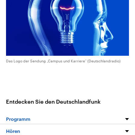
CDU, SPD und FDP regiert.-
aktuelle Weltgeschehen.
Umfragen, Prognosen,
Wahlprogramme, aktuelle Berichte
Sendungen
Programm
Podcasts
und Hintergründe zu den Parteien
und Kandidaten der anstehenden
Wahl.
Audio-Archiv
Das Logo der Sendung „Campus und Karriere“ (Deutschlandradio)
Entdecken Sie den Deutschlandfunk
Programm
Programm
Hören